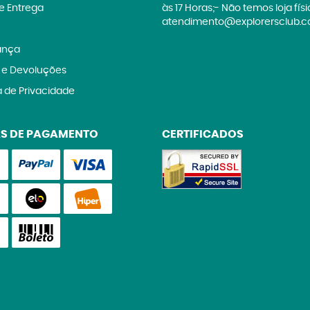
 e Entrega
às 17 Horas;- Não temos loja fís
atendimento@explorersclub.c
ança
 e Devoluções
a de Privacidade
S DE PAGAMENTO
CERTIFICADOS