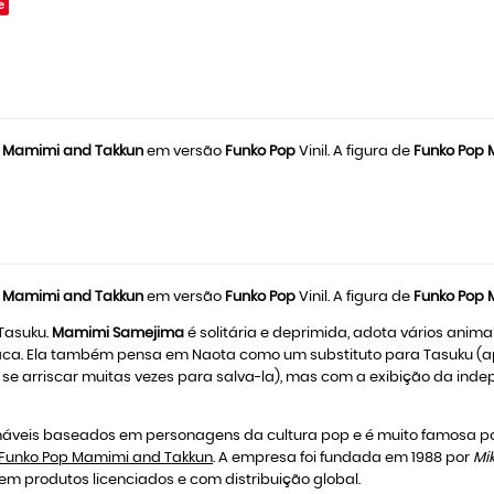
e
 Mamimi and Takkun
em versão
Funko Pop
Vinil. A figura de
Funko Pop 
 Mamimi and Takkun
em versão
Funko Pop
Vinil. A figura de
Funko Pop 
Tasuku.
Mamimi Samejima
é solitária e deprimida, adota vários anim
íaca. Ela também pensa em Naota como um substituto para Tasuku (a
 arriscar muitas vezes para salva-la), mas com a exibição da indep
veis baseados em personagens da cultura pop e é muito famosa por
Funko Pop Mamimi and Takkun
. A empresa foi fundada em 1988 por
Mi
em produtos licenciados e com distribuição global.