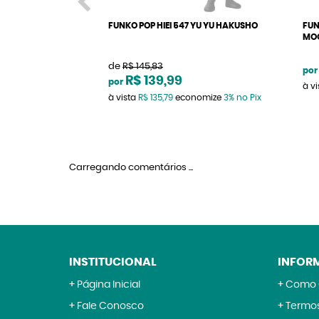
FUNKO POP HIEI 547 YU YU HAKUSHO
FUN
MO
de
R$ 145,83
por
R$ 139,99
por
à v
à vista
R$ 135,79
economize
3%
no Pix
Carregando comentários ...
INSTITUCIONAL
INFOR
Página Inicial
Como 
Fale Conosco
Termos