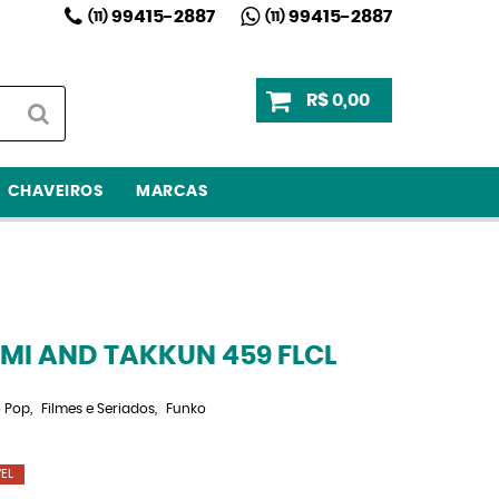
99415-2887
99415-2887
(11)
(11)
R$ 0,00
CHAVEIROS
MARCAS
MI AND TAKKUN 459 FLCL
 Pop
Filmes e Seriados
Funko
EL