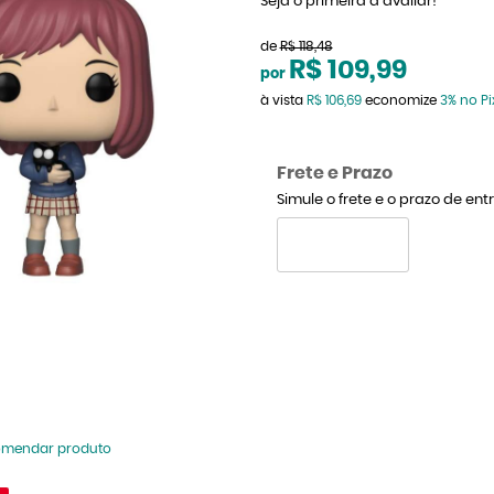
Seja o primeira a avaliar!
de
R$ 118,48
R$ 109,99
por
à vista
R$ 106,69
economize
3%
no Pi
Frete e Prazo
Simule o frete e o prazo de en
omendar produto