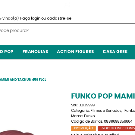
-vindo(a),
Faça login
ou
cadastre-se
O POP
FRANQUIAS
ACTION FIGURES
CASA GEEK
MIMI AND TAKKUN 459 FLCL
FUNKO POP MAMI
Sku:
32139999
Categoria:
Filmes e Seriados
Funko
Marca:
Funko
Código de Barras:
0889698356664
PROMOÇÃO
PRODUTO INDISPONÍV