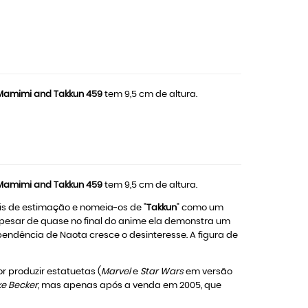
Mamimi and Takkun 459
tem 9,5 cm de altura.
Mamimi and Takkun 459
tem 9,5 cm de altura.
ais de estimação e nomeia-os de "
Takkun
" como um
pesar de quase no final do anime ela demonstra um
endência de Naota cresce o desinteresse. A figura de
 produzir estatuetas (
Marvel
e
Star Wars
em versão
ke Becker
, mas apenas após a venda em 2005, que