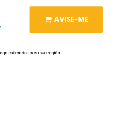
AVISE-ME
x
trega estimados para sua região: