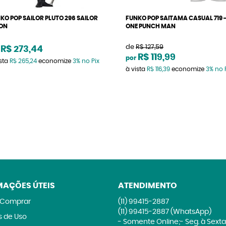
KO POP SAILOR PLUTO 296 SAILOR
FUNKO POP SAITAMA CASUAL 719 
ON
ONE PUNCH MAN
de
R$ 127,59
R$ 273,44
R$ 119,99
por
ista
R$ 265,24
economize
3%
no Pix
à vista
R$ 116,39
economize
3%
no 
MAÇÕES ÚTEIS
ATENDIMENTO
Comprar
(11)
99415-2887
(11)
99415-2887
(WhatsApp)
 de Uso
- Somente Online;- Seg. à Sexta