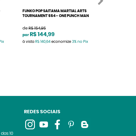
-
FUNKO POP SAITAMA MARTIAL ARTS
FUNKO POP SAI
TOURNAMENT 554 - ONE PUNCH MAN
STICK & LUNA 90
de
R$ 154,95
R$ 290,7
por
R$ 144,99
por
à vista
R$ 282,04
Pix
à vista
R$ 140,64
economize
3%
no Pix
REDES SOCIAIS
 das 10