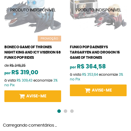
PROMOÇÃO
BONECO GAME OF THRONES
FUNKO POP DAENERYS
NIGHT KING AND ICY VISERION 58
TARGARYEN AND DROGON 15
FUNKO POP RIDES
GAME OF THRONES
de
R$ 346,35
R$ 364,58
por
R$ 319,00
por
à vista
R$ 353,64
economize
3%
no Pix
à vista
R$ 309,43
economize
3%
no Pix
AVISE-ME
AVISE-ME
Carregando comentários ...