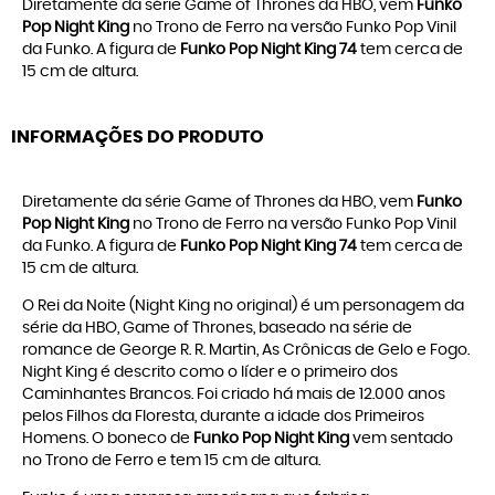
Diretamente da série Game of Thrones da HBO, vem
Funko
Pop Night King
no Trono de Ferro na versão Funko Pop Vinil
da Funko. A figura de
Funko Pop Night King 74
tem cerca de
15 cm de altura.
INFORMAÇÕES DO PRODUTO
Diretamente da série Game of Thrones da HBO, vem
Funko
Pop Night King
no Trono de Ferro na versão Funko Pop Vinil
da Funko. A figura de
Funko Pop Night King 74
tem cerca de
15 cm de altura.
O Rei da Noite (Night King no original) é um personagem da
série da HBO, Game of Thrones, baseado na série de
romance de George R. R. Martin, As Crônicas de Gelo e Fogo.
Night King é descrito como o líder e o primeiro dos
Caminhantes Brancos. Foi criado há mais de 12.000 anos
pelos Filhos da Floresta, durante a idade dos Primeiros
Homens. O boneco de
Funko Pop Night King
vem sentado
no Trono de Ferro e tem 15 cm de altura.