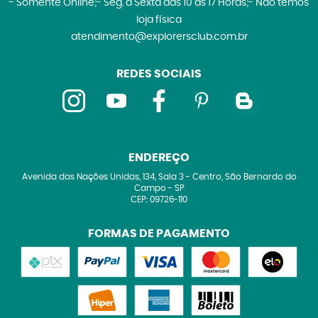
- Somente Online;- Seg. à Sexta das 10 às 17 Horas;- Não temos
loja física
atendimento@explorersclub.com.br
REDES SOCIAIS
ENDEREÇO
Avenida das Nações Unidas, 134, Sala 3
-
Centro, São Bernardo do
Campo
-
SP
CEP: 09726-110
FORMAS DE PAGAMENTO