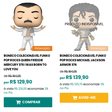
PROMOÇÃO
PROMOÇÃO
BONECO COLECIONÁVEL FUNKO
BONECO COLECIONÁVEL FUNKO
POP ROCKS QUEEN FREDDIE
POP ROCKS MICHAEL JACKSON
MERCURY 375 I WAS BORN TO
ARMOR 376
LOVE YOU
de
R$ 164,05
de
R$ 164,05
R$ 139,90
por
R$ 129,90
por
à vista
R$ 135,70
economize
3%
no Pix
à vista
R$ 126,00
economize
3%
no Pix
AVISE-ME
COMPRAR