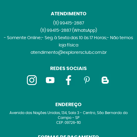
ATENDIMENTO
(11)
99415-2887
(11)
99415-2887
(WhatsApp)
- Somente Online;- Seg. à Sexta das 10 às 17 Horas;- Não temos
loja física
atendimento@explorersclub.com.br
REDES SOCIAIS
ENDEREÇO
Avenida das Nações Unidas, 134, Sala 3
-
Centro, São Bernardo do
Campo
-
SP
CEP: 09726-110