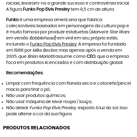
raciais, levaram-no a grande sucesso e controvérsia inicial.
A figura
Funko Pop Elvis Presley
tem 9,5 cm de altura.
Funko
é uma empresa americana que fabrica
colecionáveis baseados em personagens da cultura pop e
é muito famosa por produzir estatuetas (
Marvel
e
Star Wars
em versão
Bobblehead
) em vinil em seu próprio estilo,
incluindo o
Funko Pop Elvis Presley
. A empresa foi fundada
em 1988 por
Mike Becker
, mas apenas após a venda em
2005, que
Brian Mariotti
assume como
CEO
, que a empresa
foca em produtos licenciados e com distribuição global.
Recomendações:
Limpar com frequência com flanela seca e cotonete/pincel
macio para tirar o pó;
Não usar produtos químicos;
Não usar máquina de lavar roupa / louça;
Não deixar
Funko Pop Elvis Presley
exposto à luz do sol. Isso
pode alterar a cor da sua figura.
PRODUTOS RELACIONADOS