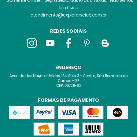
- Somente Online;- Seg. à Sexta das 10 às 17 Horas;- Não temos
loja física
atendimento@explorersclub.com.br
REDES SOCIAIS
ENDEREÇO
Avenida das Nações Unidas, 134, Sala 3
-
Centro, São Bernardo do
Campo
-
SP
CEP: 09726-110
FORMAS DE PAGAMENTO