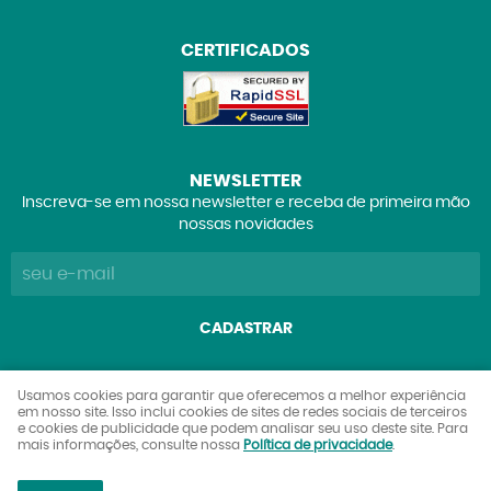
CERTIFICADOS
NEWSLETTER
Inscreva-se em nossa newsletter e receba de primeira mão
nossas novidades
CADASTRAR
Explorers Club Comércio de Brinquedos e Colecionáveis
Usamos cookies para garantir que oferecemos a melhor experiência
em nosso site. Isso inclui cookies de sites de redes sociais de terceiros
Ltda
e cookies de publicidade que podem analisar seu uso deste site. Para
CNPJ: 27.842.089/0001-90
mais informações, consulte nossa
Política de privacidade
.