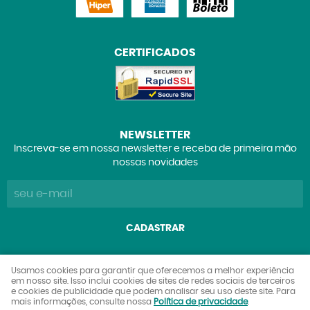
CERTIFICADOS
NEWSLETTER
Inscreva-se em nossa newsletter e receba de primeira mão
nossas novidades
CADASTRAR
Explorers Club Comércio de Brinquedos e Colecionáveis
Usamos cookies para garantir que oferecemos a melhor experiência
em nosso site. Isso inclui cookies de sites de redes sociais de terceiros
Ltda
e cookies de publicidade que podem analisar seu uso deste site. Para
CNPJ: 27.842.089/0001-90
mais informações, consulte nossa
Política de privacidade
.