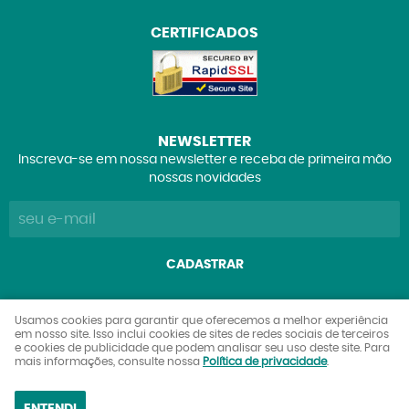
CERTIFICADOS
NEWSLETTER
Inscreva-se em nossa newsletter e receba de primeira mão
nossas novidades
CADASTRAR
Explorers Club Comércio de Brinquedos e Colecionáveis
Usamos cookies para garantir que oferecemos a melhor experiência
em nosso site. Isso inclui cookies de sites de redes sociais de terceiros
Ltda
e cookies de publicidade que podem analisar seu uso deste site. Para
CNPJ: 27.842.089/0001-90
mais informações, consulte nossa
Política de privacidade
.