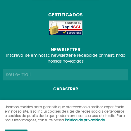
CERTIFICADOS
NEWSLETTER
Inscreva-se em nossa newsletter e receba de primeira mão
nossas novidades
CADASTRAR
Explorers Club Comércio de Brinquedos e Colecionáveis
Usamos cookies para garantir que oferecemos a melhor experiência
em nosso site. Isso inclui cookies de sites de redes sociais de terceiros
Ltda
e cookies de publicidade que podem analisar seu uso deste site. Para
CNPJ: 27.842.089/0001-90
mais informações, consulte nossa
Política de privacidade
.