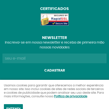
CERTIFICADOS
NEWSLETTER
Inscreva-se em nossa newsletter e receba de primeira mão
nossas novidades
CADASTRAR
Explorers Club Comércio de Brinquedos e Colecionáveis
Usamos cookies para garantir que oferecemos a melhor experiência
em nosso site. Isso inclui cookies de sites de redes sociais de terceiros
Ltda
e cookies de publicidade que podem analisar seu uso deste site. Para
CNPJ: 27.842.089/0001-90
mais informações, consulte nossa
Política de privacidade
.