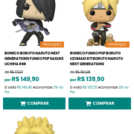
PROMOÇÃO
PROMOÇÃO
BONECO BORUTO NARUTO NEXT
BONECO FUNKO POP BORUTO
GENERATIONS FUNKO POP SASUKE
UZUMAKI 671 BORUTO NARUTO
UCHIHA 698
NEXT GENERATIONS
de
R$ 173,17
de
R$ 164,05
R$ 149,90
R$ 139,90
por
por
à vista
R$ 145,40
economize
3%
no
à vista
R$ 135,70
economize
3%
no
Pix
Pix
COMPRAR
COMPRAR