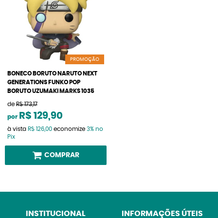
PROMOÇÃO
BONECO BORUTO NARUTO NEXT
GENERATIONS FUNKO POP
BORUTO UZUMAKI MARKS 1035
de
R$ 173,17
R$ 129,90
por
à vista
R$ 126,00
economize
3%
no
Pix
COMPRAR
INSTITUCIONAL
INFORMAÇÕES ÚTEIS