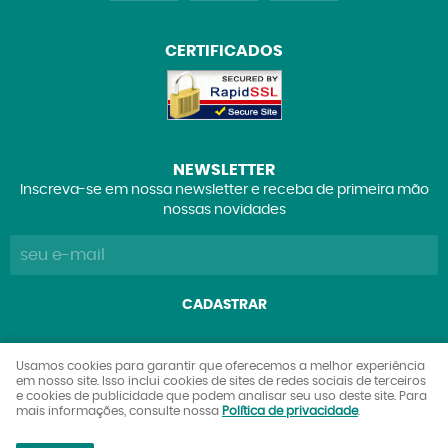
CERTIFICADOS
NEWSLETTER
Inscreva-se em nossa newsletter e receba de primeira mão
nossas novidades
CADASTRAR
Explorers Club Comércio de Brinquedos e Colecionáveis
Usamos cookies para garantir que oferecemos a melhor experiência
em nosso site. Isso inclui cookies de sites de redes sociais de terceiros
Ltda
e cookies de publicidade que podem analisar seu uso deste site. Para
CNPJ: 27.842.089/0001-90
mais informações, consulte nossa
Política de privacidade
.