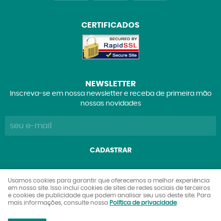
CERTIFICADOS
NEWSLETTER
Inscreva-se em nossa newsletter e receba de primeira mão
nossas novidades
CADASTRAR
Explorers Club Comércio de Brinquedos e Colecionáveis
Usamos cookies para garantir que oferecemos a melhor experiência
em nosso site. Isso inclui cookies de sites de redes sociais de terceiros
Ltda
e cookies de publicidade que podem analisar seu uso deste site. Para
CNPJ: 27.842.089/0001-90
mais informações, consulte nossa
Política de privacidade
.