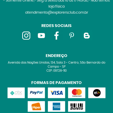
- Somente Online;- Seg. à Sexta das 10 às 17 Horas;- Não temos
loja física
atendimento@explorersclub.com.br
REDES SOCIAIS
ENDEREÇO
Avenida das Nações Unidas, 134, Sala 3
-
Centro, São Bernardo do
Campo
-
SP
CEP: 09726-110
FORMAS DE PAGAMENTO