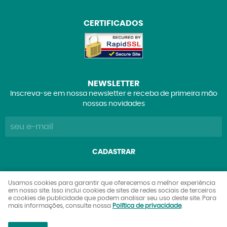
CERTIFICADOS
NEWSLETTER
Inscreva-se em nossa newsletter e receba de primeira mão
nossas novidades
CADASTRAR
Explorers Club Comércio de Brinquedos e Colecionáveis
Usamos cookies para garantir que oferecemos a melhor experiência
em nosso site. Isso inclui cookies de sites de redes sociais de terceiros
Ltda
e cookies de publicidade que podem analisar seu uso deste site. Para
CNPJ: 27.842.089/0001-90
mais informações, consulte nossa
Política de privacidade
.