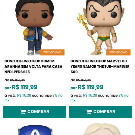
PROMOÇÃO
PROMOÇÃO
BONECO FUNKO POP HOMEM
BONECO FUNKO POP MARVEL 80
ARANHA SEM VOLTA PARA CASA
YEARS NAMOR THE SUB-MARINER
NED LEEDS 925
500
de
R$ 164,05
de
R$ 164,05
R$ 119,99
R$ 119,99
por
por
à vista
R$ 116,39
economize
3%
no
à vista
R$ 116,39
economize
3%
no
Pix
Pix
COMPRAR
COMPRAR