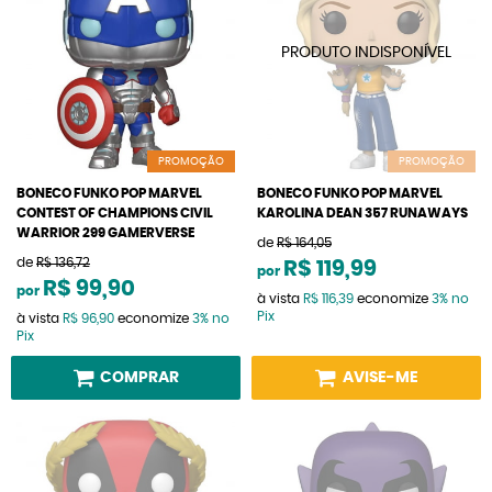
PROMOÇÃO
PROMOÇÃO
BONECO FUNKO POP MARVEL
BONECO FUNKO POP MARVEL
CONTEST OF CHAMPIONS CIVIL
KAROLINA DEAN 357 RUNAWAYS
WARRIOR 299 GAMERVERSE
de
R$ 164,05
de
R$ 136,72
R$ 119,99
por
R$ 99,90
por
à vista
R$ 116,39
economize
3%
no
Pix
à vista
R$ 96,90
economize
3%
no
Pix
COMPRAR
AVISE-ME