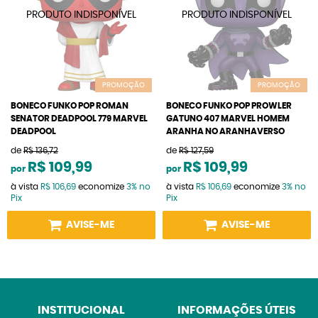
PROMOÇÃO
PROMOÇÃO
BONECO FUNKO POP ROMAN
BONECO FUNKO POP PROWLER
SENATOR DEADPOOL 779 MARVEL
GATUNO 407 MARVEL HOMEM
DEADPOOL
ARANHA NO ARANHAVERSO
de
R$ 136,72
de
R$ 127,59
R$ 109,99
R$ 109,99
por
por
à vista
R$ 106,69
economize
3%
no
à vista
R$ 106,69
economize
3%
no
Pix
Pix
AVISE-ME
AVISE-ME
INSTITUCIONAL
INFORMAÇÕES ÚTEIS