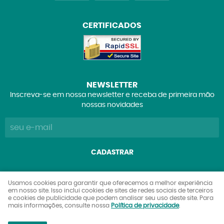
CERTIFICADOS
NEWSLETTER
Inscreva-se em nossa newsletter e receba de primeira mão
nossas novidades
CADASTRAR
Explorers Club Comércio de Brinquedos e Colecionáveis
Usamos cookies para garantir que oferecemos a melhor experiência
em nosso site. Isso inclui cookies de sites de redes sociais de terceiros
Ltda
e cookies de publicidade que podem analisar seu uso deste site. Para
CNPJ: 27.842.089/0001-90
mais informações, consulte nossa
Política de privacidade
.