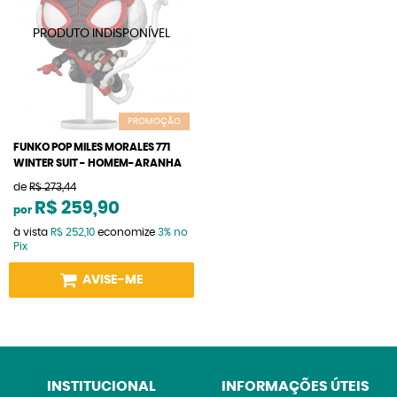
PROMOÇÃO
FUNKO POP MILES MORALES 771
WINTER SUIT - HOMEM-ARANHA
de
R$ 273,44
R$ 259,90
por
à vista
R$ 252,10
economize
3%
no
Pix
AVISE-ME
INSTITUCIONAL
INFORMAÇÕES ÚTEIS