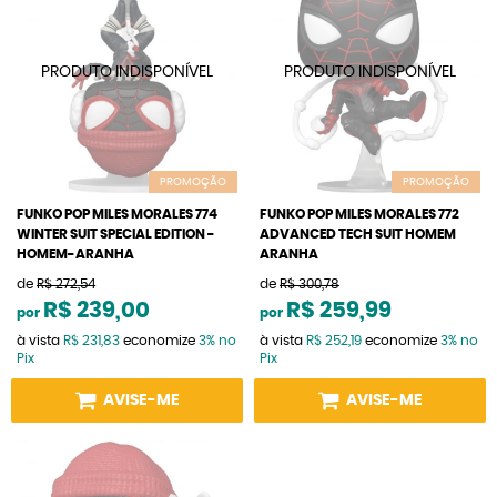
PROMOÇÃO
PROMOÇÃO
FUNKO POP MILES MORALES 774
FUNKO POP MILES MORALES 772
WINTER SUIT SPECIAL EDITION -
ADVANCED TECH SUIT HOMEM
HOMEM-ARANHA
ARANHA
de
R$ 272,54
de
R$ 300,78
R$ 239,00
R$ 259,99
por
por
à vista
R$ 231,83
economize
3%
no
à vista
R$ 252,19
economize
3%
no
Pix
Pix
AVISE-ME
AVISE-ME