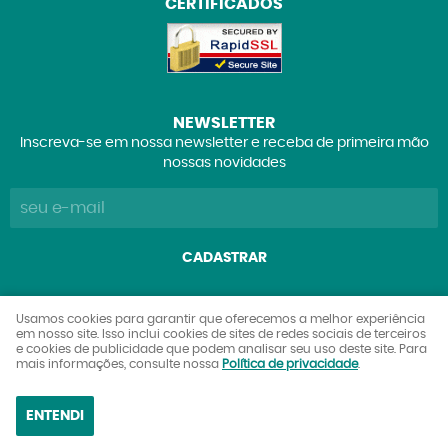
CERTIFICADOS
NEWSLETTER
Inscreva-se em nossa newsletter e receba de primeira mão
nossas novidades
CADASTRAR
Explorers Club Comércio de Brinquedos e Colecionáveis
Usamos cookies para garantir que oferecemos a melhor experiência
em nosso site. Isso inclui cookies de sites de redes sociais de terceiros
Ltda
e cookies de publicidade que podem analisar seu uso deste site. Para
CNPJ: 27.842.089/0001-90
mais informações, consulte nossa
Política de privacidade
.
ENTENDI
LOJA VIRTUAL CRIADA POR