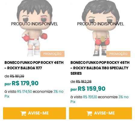
PROMOÇÃO
PROMOÇÃO
BONECO FUNKO POP ROCKY 45TH
BONECO FUNKO POP ROCKY 45TH
- ROCKY BALBOA 1177
- ROCKY BALBOA 1180 SPECIALTY
SERIES
de
R$ 181,39
de
R$ 182,28
R$ 179,90
por
R$ 159,90
por
à vista
R$ 174,50
economize
3%
no
Pix
à vista
R$ 155,10
economize
3%
no
Pix
AVISE-ME
AVISE-ME