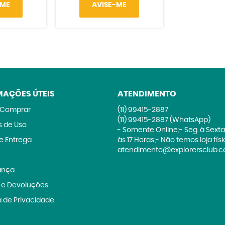
-ME
AVISE-ME
MAÇÕES ÚTEIS
ATENDIMENTO
Comprar
(11)
99415-2887
(11)
99415-2887
(WhatsApp)
 de Uso
- Somente Online;- Seg. à Sexta
 e Entrega
às 17 Horas;- Não temos loja fís
atendimento@explorersclub.c
ança
 e Devoluções
a de Privacidade