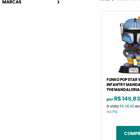
MARCAS
FUNKO POP STAR
INFANTRY MANDA
THE MANDALORI
R$ 145,8
por
à vista
R$ 141,46
ec
no Pix
COMP