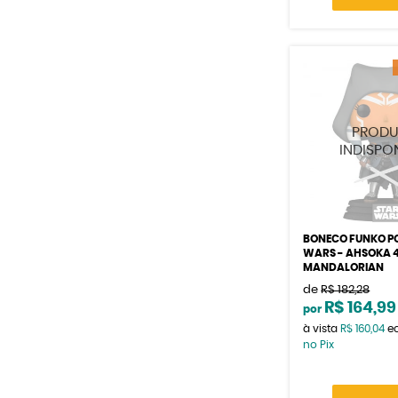
BONECO FUNKO P
WARS - AHSOKA 4
MANDALORIAN
de
R$ 182,28
R$ 164,99
por
à vista
R$ 160,04
e
no Pix