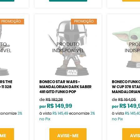
PROMOÇÃO
PROMOÇÃO
RS THE
BONECO STAR WARS -
BONECO FUNKO
11 328
MANDALORIAN DARK SABER
W CUP 378 STA
491 GITD FUNKO POP
MANDALORIA
de
R$ 182,28
de
R$ 164,05
0
R$ 149,99
R$ 149,
por
por
conomize
3%
à vista
R$ 145,49
economize
3%
à vista
R$ 145,4
no Pix
no Pix
-ME
AVISE-ME
AVI