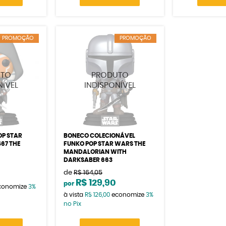
PROMOÇÃO
PROMOÇÃO
OP STAR
BONECO COLECIONÁVEL
67 THE
FUNKO POP STAR WARS THE
MANDALORIAN WITH
DARKSABER 663
de
R$ 164,05
R$ 129,90
por
conomize
3%
à vista
R$ 126,00
economize
3%
no Pix