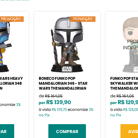
PROMOÇÃO
PROMOÇÃO
 WARS HEAVY
BONECO FUNKO POP
FUNKO POP ST
LORIAN 348
MANDALORIAN 345 - STAR
SKYWALKER WI
AN
WARS THE MANDALORIAN
THE MANDALO
de
R$ 164,05
de
R$ 164,05
3
R$ 139,90
R$ 129,
por
por
onomize
3%
à vista
R$ 135,70
economize
3%
à vista
R$ 126,0
no Pix
no Pix
RAR
COMPRAR
AVI