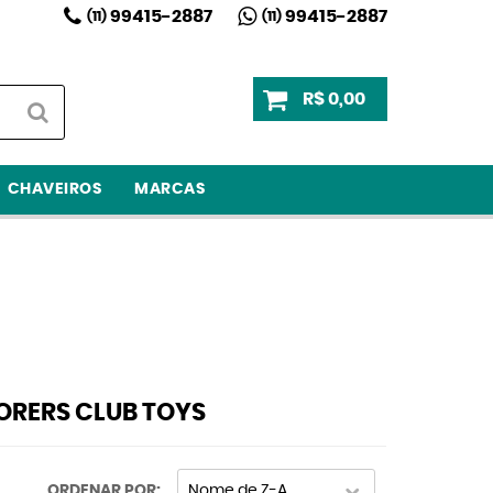
99415-2887
99415-2887
(11)
(11)
R$ 0,00
CHAVEIROS
MARCAS
ORERS CLUB TOYS
ORDENAR POR
Nome de Z-A