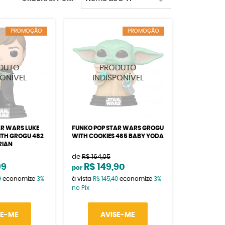
PROMOÇÃO
PROMOÇÃO
AR WARS LUKE
FUNKO POP STAR WARS GROGU
TH GROGU 482
WITH COOKIES 465 BABY YODA
RIAN
de
R$ 164,05
99
R$ 149,90
por
9
economize
3%
à vista
R$ 145,40
economize
3%
no Pix
SE-ME
AVISE-ME