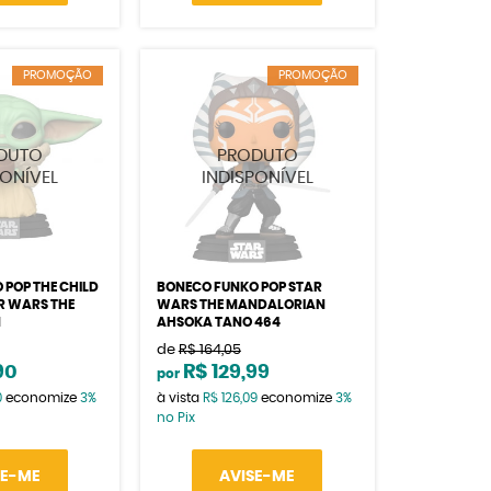
PROMOÇÃO
PROMOÇÃO
 POP THE CHILD
BONECO FUNKO POP STAR
R WARS THE
WARS THE MANDALORIAN
N
AHSOKA TANO 464
de
R$ 164,05
90
R$ 129,99
por
0
economize
3%
à vista
R$ 126,09
economize
3%
no Pix
SE-ME
AVISE-ME