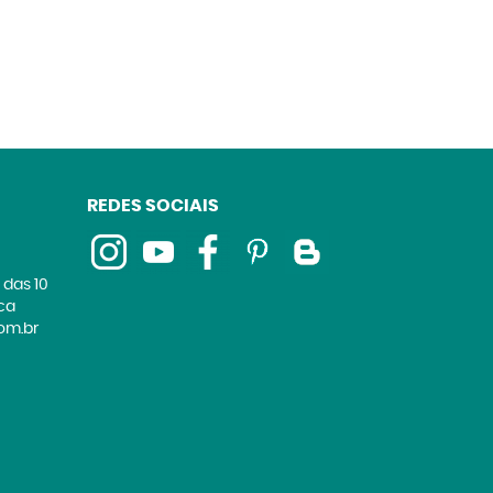
REDES SOCIAIS
 das 10
ica
om.br