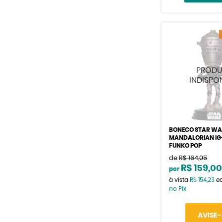
BONECO STAR WA
MANDALORIAN IG-
FUNKO POP
de
R$ 164,05
R$ 159,0
por
à vista
R$ 154,23
e
no Pix
AVISE