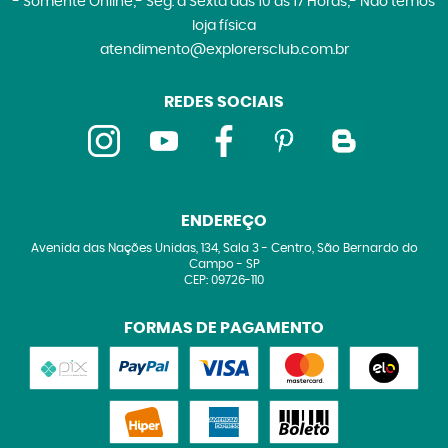
- Somente Online;- Seg. à Sexta das 10 às 17 Horas;- Não temos
loja física
atendimento@explorersclub.com.br
REDES SOCIAIS
ENDEREÇO
Avenida das Nações Unidas, 134, Sala 3
-
Centro, São Bernardo do
Campo
-
SP
CEP: 09726-110
FORMAS DE PAGAMENTO