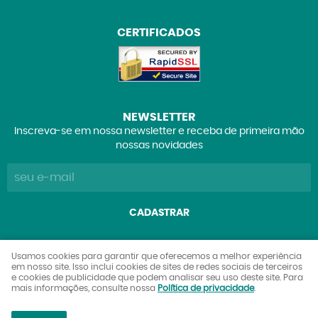
CERTIFICADOS
NEWSLETTER
Inscreva-se em nossa newsletter e receba de primeira mão
nossas novidades
CADASTRAR
Explorers Club Comércio de Brinquedos e Colecionáveis
Usamos cookies para garantir que oferecemos a melhor experiência
em nosso site. Isso inclui cookies de sites de redes sociais de terceiros
Ltda
e cookies de publicidade que podem analisar seu uso deste site. Para
CNPJ: 27.842.089/0001-90
mais informações, consulte nossa
Política de privacidade
.