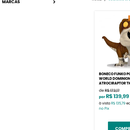
MARCAS
BONECO FUNKO P
WORLD DOMINION
ATROCIRAPTOR TIG
de
R$ 173,17
R$ 139,99
por
à vista
R$ 135,79
e
no Pix
COMP