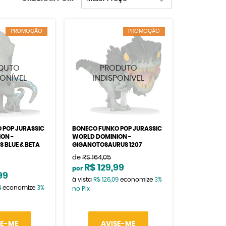
PROMOÇÃO
PROMOÇÃO
 POP JURASSIC
BONECO FUNKO POP JURASSIC
ON -
WORLD DOMINION -
 BLUE & BETA
GIGANOTOSAURUS 1207
de
R$ 164,05
R$ 129,99
por
99
à vista
R$ 126,09
economize
3%
4
economize
3%
no Pix
SE-ME
AVISE-ME