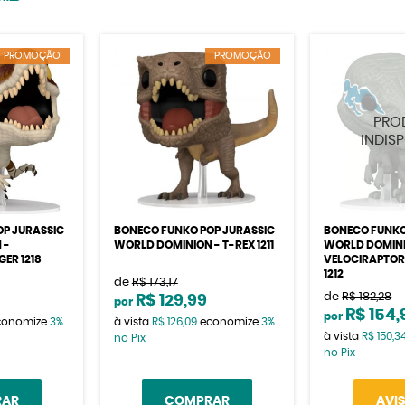
PROMOÇÃO
PROMOÇÃO
OP JURASSIC
BONECO FUNKO POP JURASSIC
BONECO FUNKO
 -
WORLD DOMINION - T-REX 1211
WORLD DOMINI
ER 1218
VELOCIRAPTORS
1212
de
R$ 173,17
de
R$ 182,28
R$ 129,99
por
R$ 154,
por
conomize
3%
à vista
R$ 126,09
economize
3%
à vista
R$ 150,3
no Pix
no Pix
RAR
COMPRAR
AVI