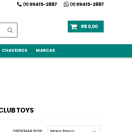
99415-2887
99415-2887
(11)
(11)
R$ 0,00
CHAVEIROS
MARCAS
CLUB TOYS
ORDENAR POR
Maior Preço