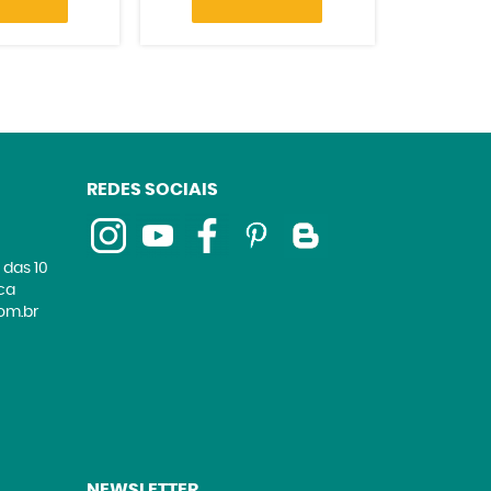
REDES SOCIAIS
 das 10
ica
om.br
NEWSLETTER