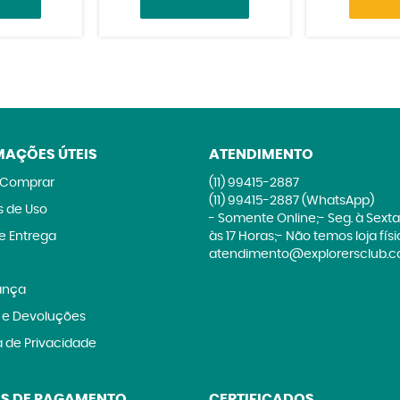
MAÇÕES ÚTEIS
ATENDIMENTO
Comprar
(11)
99415-2887
(11)
99415-2887
(WhatsApp)
 de Uso
- Somente Online;- Seg. à Sexta
 e Entrega
às 17 Horas;- Não temos loja fís
atendimento@explorersclub.c
ança
 e Devoluções
a de Privacidade
S DE PAGAMENTO
CERTIFICADOS