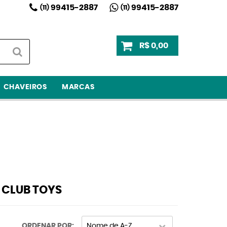
99415-2887
99415-2887
(11)
(11)
R$ 0,00
CHAVEIROS
MARCAS
S CLUB TOYS
ORDENAR POR
Nome de A-Z