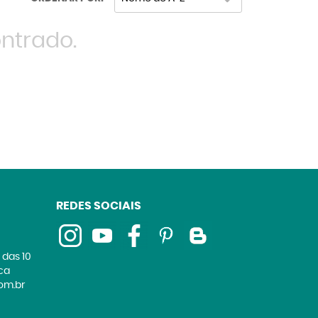
ntrado.
REDES SOCIAIS
 das 10
ica
om.br