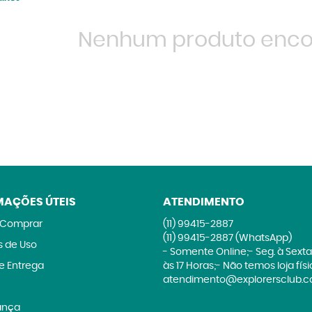
Nenhum produto enco
MAÇÕES ÚTEIS
ATENDIMENTO
Comprar
(11)
99415-2887
(11)
99415-2887
(WhatsApp)
 de Uso
- Somente Online;- Seg. à Sexta
 e Entrega
às 17 Horas;- Não temos loja fís
atendimento@explorersclub.c
ança