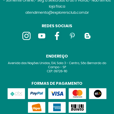
- Somente Online;- Seg. à Sexta das 10 às 17 Horas;- Não temos
loja física
atendimento@explorersclub.com.br
REDES SOCIAIS
ENDEREÇO
Avenida das Nações Unidas, 134, Sala 3
-
Centro, São Bernardo do
Campo
-
SP
CEP: 09726-110
FORMAS DE PAGAMENTO