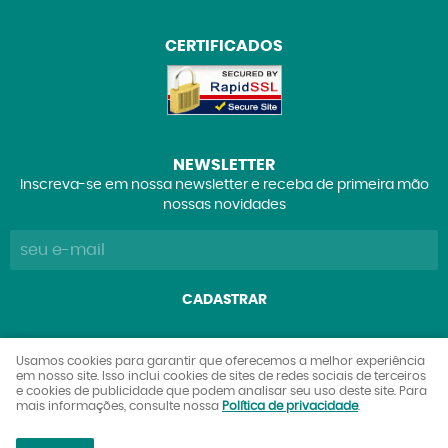
CERTIFICADOS
NEWSLETTER
Inscreva-se em nossa newsletter e receba de primeira mão
nossas novidades
CADASTRAR
Explorers Club Comércio de Brinquedos e Colecionáveis
Usamos cookies para garantir que oferecemos a melhor experiência
em nosso site. Isso inclui cookies de sites de redes sociais de terceiros
Ltda
e cookies de publicidade que podem analisar seu uso deste site. Para
CNPJ: 27.842.089/0001-90
mais informações, consulte nossa
Política de privacidade
.