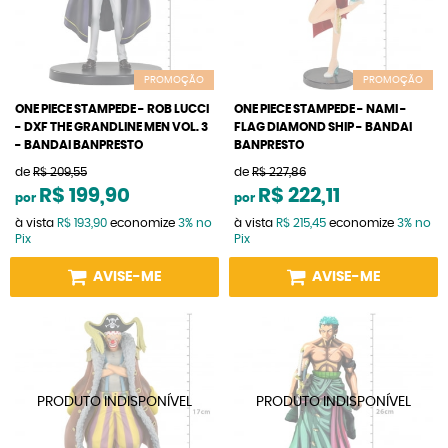
PROMOÇÃO
PROMOÇÃO
ONE PIECE STAMPEDE - ROB LUCCI
ONE PIECE STAMPEDE - NAMI -
- DXF THE GRANDLINE MEN VOL. 3
FLAG DIAMOND SHIP - BANDAI
- BANDAI BANPRESTO
BANPRESTO
de
R$ 209,55
de
R$ 227,86
R$ 199,90
R$ 222,11
por
por
à vista
R$ 193,90
economize
3%
no
à vista
R$ 215,45
economize
3%
no
Pix
Pix
AVISE-ME
AVISE-ME