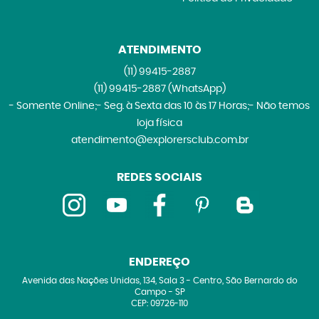
ATENDIMENTO
(11)
99415-2887
(11)
99415-2887
(WhatsApp)
- Somente Online;- Seg. à Sexta das 10 às 17 Horas;- Não temos
loja física
atendimento@explorersclub.com.br
REDES SOCIAIS
ENDEREÇO
Avenida das Nações Unidas, 134, Sala 3
-
Centro, São Bernardo do
Campo
-
SP
CEP: 09726-110