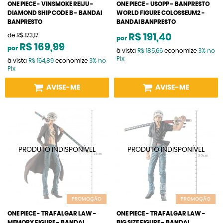
ONE PIECE - VINSMOKE REIJU -
ONE PIECE - USOPP - BANPRESTO
DIAMOND SHIP CODE B - BANDAI
WORLD FIGURE COLOSSEUM2 -
BANPRESTO
BANDAI BANPRESTO
de
R$ 173,17
R$ 191,40
por
R$ 169,99
por
à vista
R$ 185,66
economize
3%
no
Pix
à vista
R$ 164,89
economize
3%
no
Pix
AVISE-ME
AVISE-ME
PROMOÇÃO
PROMOÇÃO
ONE PIECE - TRAFALGAR LAW -
ONE PIECE - TRAFALGAR LAW -
MEMORY FIGURE - BANDAI
BIG SIZE FIGURE - BANDAI