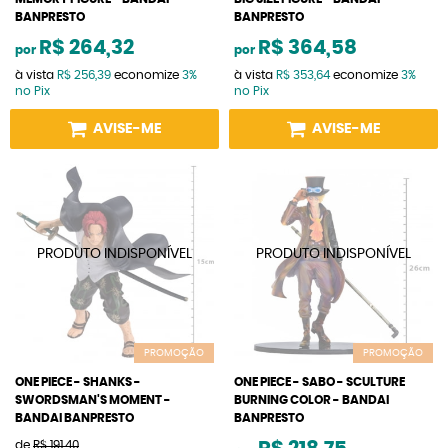
BANPRESTO
BANPRESTO
R$ 264,32
R$ 364,58
por
por
à vista
R$ 256,39
economize
3%
à vista
R$ 353,64
economize
3%
no Pix
no Pix
AVISE-ME
AVISE-ME
PROMOÇÃO
PROMOÇÃO
ONE PIECE - SHANKS -
ONE PIECE - SABO - SCULTURE
SWORDSMAN'S MOMENT -
BURNING COLOR - BANDAI
BANDAI BANPRESTO
BANPRESTO
de
R$ 191,40