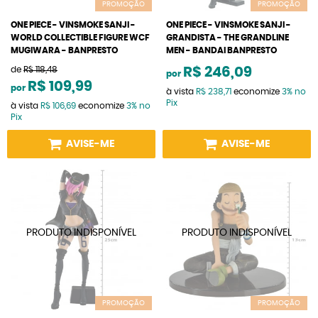
PROMOÇÃO
PROMOÇÃO
ONE PIECE - VINSMOKE SANJI -
ONE PIECE - VINSMOKE SANJI -
WORLD COLLECTIBLE FIGURE WCF
GRANDISTA - THE GRANDLINE
MUGIWARA - BANPRESTO
MEN - BANDAI BANPRESTO
de
R$ 118,48
R$ 246,09
por
R$ 109,99
por
à vista
R$ 238,71
economize
3%
no
Pix
à vista
R$ 106,69
economize
3%
no
Pix
AVISE-ME
AVISE-ME
PROMOÇÃO
PROMOÇÃO