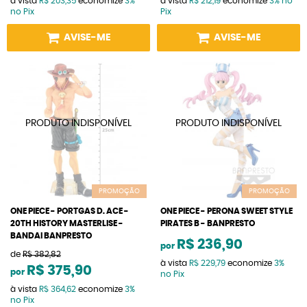
à vista
R$ 203,35
economize
3%
à vista
R$ 212,19
economize
3%
no
no Pix
Pix
AVISE-ME
AVISE-ME
PROMOÇÃO
PROMOÇÃO
ONE PIECE - PORTGAS D. ACE -
ONE PIECE - PERONA SWEET STYLE
20TH HISTORY MASTERLISE -
PIRATES B - BANPRESTO
BANDAI BANPRESTO
R$ 236,90
por
de
R$ 382,82
à vista
R$ 229,79
economize
3%
R$ 375,90
por
no Pix
à vista
R$ 364,62
economize
3%
no Pix