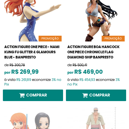
PROMOÇÃO
PROMOÇÃO
ACTION FIGURE ONE PIECE - NAMI
ACTION FIGURE BOA HANCOCK
KUNG FU GLITTER & GLAMOURS
ONE PIECE CHRONICLE FLAG
BLUE - BANPRESTO
DIAMOND SHIP BANPRESTO
de
R$ 300,78
de
R$ 500,41
R$ 269,99
R$ 469,00
por
por
à vista
R$ 261,89
economize
3%
no
à vista
R$ 454,93
economize
3%
Pix
no Pix
COMPRAR
COMPRAR