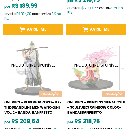
R$ 218,75
por
R$ 189,99
por
à vista
R$ 212,19
economize
3%
no
Pix
à vista
R$ 184,29
economize
3%
no
Pix
AVISE-ME
AVISE-ME
PROMOÇÃO
PROMOÇÃO
ONE PIECE - RORONOA ZORO - DXF
ONE PIECE - PRINCESS SHIRAHOSHI
THE GRAND LINE MEN WANOKUNI
- SCULTURES RAINBOW COLOR -
VOL. 2 - BANDAI BANPRESTO
BANDAI BANPRESTO
R$ 209,64
R$ 218,75
por
por