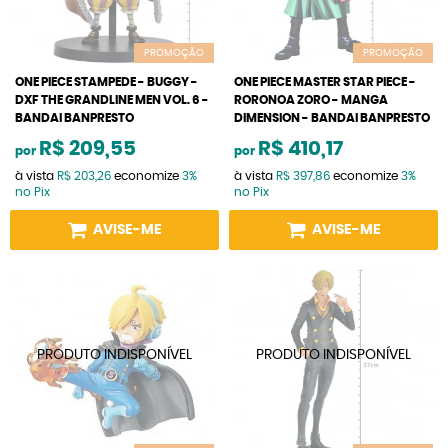
PROMOÇÃO
PROMOÇÃO
ONE PIECE STAMPEDE - BUGGY -
ONE PIECE MASTER STAR PIECE -
DXF THE GRANDLINE MEN VOL. 6 -
RORONOA ZORO - MANGA
BANDAI BANPRESTO
DIMENSION - BANDAI BANPRESTO
R$ 209,55
R$ 410,17
por
por
à vista
R$ 203,26
economize
3%
à vista
R$ 397,86
economize
3%
no Pix
no Pix
AVISE-ME
AVISE-ME