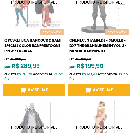
PROMOÇÃO
PROMOÇÃO
Q POSKET BOA HANCOCK & NAMI
ONE PIECE STAMPEDE - SMOKER -
SPECIAL COLOR BANPRESTO ONE
DXF THE GRANDLINE MEN VOL. 3 -
PIECE 2 FIGURAS
BANDAI BANPRESTO
de
R$ 455,73
de
R$ 209,55
R$ 289,99
R$ 199,90
por
por
à vista
R$ 281,29
economize
3%
no
à vista
R$ 193,90
economize
3%
no
Pix
Pix
AVISE-ME
AVISE-ME