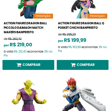
PROMOÇÃO
PROMOÇÃO
ACTION FIGURE DRAGON BALL
ACTION FIGURE DRAGON BALL Q
PICCOLO DAIMAOH MATCH
POSKET CHICHI BANPRESTO
MAKERS BANPRESTO
de
R$ 255,20
de
R$ 263,42
R$ 199,99
por
R$ 219,00
por
à vista
R$ 193,99
economize
3%
no
Pix
à vista
R$ 212,43
economize
3%
no
Pix
COMPRAR
COMPRAR