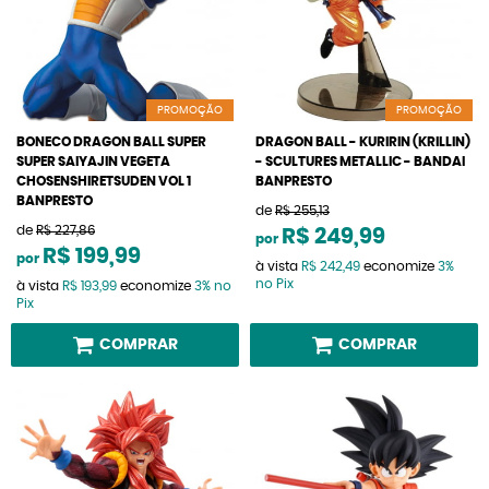
PROMOÇÃO
PROMOÇÃO
BONECO DRAGON BALL SUPER
DRAGON BALL - KURIRIN (KRILLIN)
SUPER SAIYAJIN VEGETA
- SCULTURES METALLIC - BANDAI
CHOSENSHIRETSUDEN VOL 1
BANPRESTO
BANPRESTO
de
R$ 255,13
de
R$ 227,86
R$ 249,99
por
R$ 199,99
por
à vista
R$ 242,49
economize
3%
no Pix
à vista
R$ 193,99
economize
3%
no
Pix
COMPRAR
COMPRAR