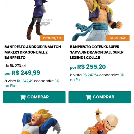
PROMOÇÃO
PROMOÇÃO
BANPRESTO ANDROID 18 MATCH
BANPRESTO GOTENKS SUPER
MAKERS DRAGON BALL Z
SAIYAJIN DRAGON BALL SUPER
BANPRESTO
LEGENDS COLLAB
de
R$ 273,44
R$ 255,20
por
R$ 249,99
por
à vista
R$ 247,54
economize
3%
no Pix
à vista
R$ 242,49
economize
3%
no Pix
COMPRAR
COMPRAR