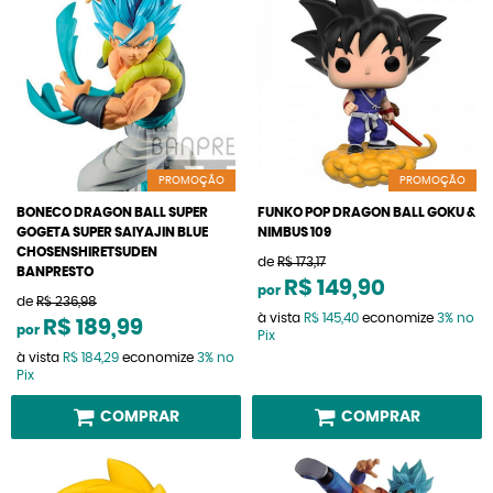
PROMOÇÃO
PROMOÇÃO
BONECO DRAGON BALL SUPER
FUNKO POP DRAGON BALL GOKU &
GOGETA SUPER SAIYAJIN BLUE
NIMBUS 109
CHOSENSHIRETSUDEN
de
R$ 173,17
BANPRESTO
R$ 149,90
por
de
R$ 236,98
à vista
R$ 145,40
economize
3%
no
R$ 189,99
por
Pix
à vista
R$ 184,29
economize
3%
no
Pix
COMPRAR
COMPRAR