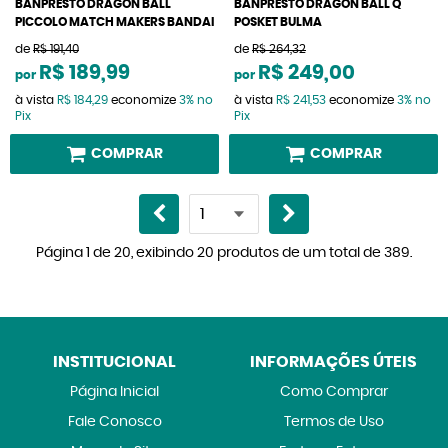
BANPRESTO DRAGON BALL
BANPRESTO DRAGON BALL Q
PICCOLO MATCH MAKERS BANDAI
POSKET BULMA
de
R$ 191,40
de
R$ 264,32
R$ 189,99
R$ 249,00
por
por
à vista
R$ 184,29
economize
3%
no
à vista
R$ 241,53
economize
3%
no
Pix
Pix
COMPRAR
COMPRAR
Página 1 de 20, exibindo 20 produtos de um total de 389.
INSTITUCIONAL
INFORMAÇÕES ÚTEIS
Página Inicial
Como Comprar
Fale Conosco
Termos de Uso