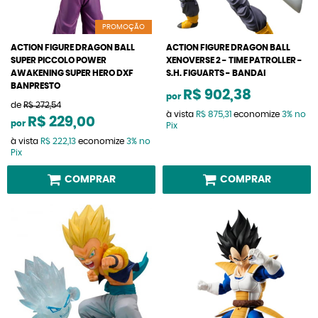
PROMOÇÃO
ACTION FIGURE DRAGON BALL
ACTION FIGURE DRAGON BALL
SUPER PICCOLO POWER
XENOVERSE 2 - TIME PATROLLER -
AWAKENING SUPER HERO DXF
S.H. FIGUARTS - BANDAI
BANPRESTO
R$ 902,38
por
de
R$ 272,54
à vista
R$ 875,31
economize
3%
no
R$ 229,00
por
Pix
à vista
R$ 222,13
economize
3%
no
Pix
COMPRAR
COMPRAR