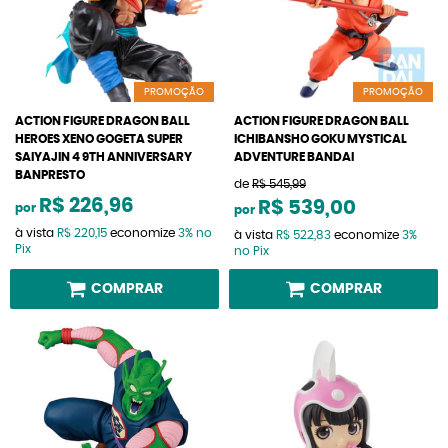
PROMOÇÃO
PROMOÇÃO
ACTION FIGURE DRAGON BALL
ACTION FIGURE DRAGON BALL
HEROES XENO GOGETA SUPER
ICHIBANSHO GOKU MYSTICAL
SAIYAJIN 4 9TH ANNIVERSARY
ADVENTURE BANDAI
BANPRESTO
de
R$ 545,99
R$ 226,96
R$ 539,00
por
por
à vista
R$ 220,15
economize
3%
no
à vista
R$ 522,83
economize
3%
Pix
no Pix
COMPRAR
COMPRAR