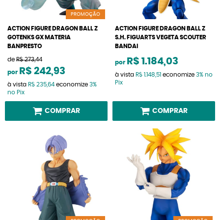
PROMOÇÃO
ACTION FIGURE DRAGON BALL Z
ACTION FIGURE DRAGON BALL Z
GOTENKS GX MATERIA
S.H. FIGUARTS VEGETA SCOUTER
BANPRESTO
BANDAI
de
R$ 273,44
R$ 1.184,03
por
R$ 242,93
por
à vista
R$ 1.148,51
economize
3%
no
Pix
à vista
R$ 235,64
economize
3%
no Pix
COMPRAR
COMPRAR