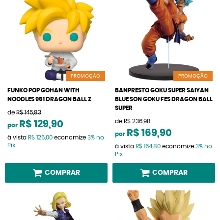
PROMOÇÃO
PROMOÇÃO
FUNKO POP GOHAN WITH
BANPRESTO GOKU SUPER SAIYAN
NOODLES 951 DRAGON BALL Z
BLUE SON GOKU FES DRAGON BALL
SUPER
de
R$ 145,83
de
R$ 236,98
R$ 129,90
por
R$ 169,90
por
à vista
R$ 126,00
economize
3%
no
Pix
à vista
R$ 164,80
economize
3%
no
Pix
COMPRAR
COMPRAR