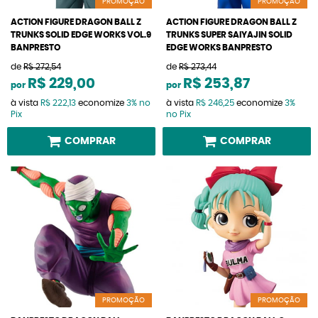
PROMOÇÃO
PROMOÇÃO
ACTION FIGURE DRAGON BALL Z
ACTION FIGURE DRAGON BALL Z
TRUNKS SOLID EDGE WORKS VOL.9
TRUNKS SUPER SAIYAJIN SOLID
BANPRESTO
EDGE WORKS BANPRESTO
de
R$ 272,54
de
R$ 273,44
R$ 229,00
R$ 253,87
por
por
à vista
R$ 222,13
economize
3%
no
à vista
R$ 246,25
economize
3%
Pix
no Pix
COMPRAR
COMPRAR
PROMOÇÃO
PROMOÇÃO