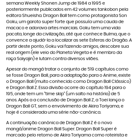
semana Weekly Shonen Jump de 1984 a 1995 e
posteriormente publicados em 42 volumes tankobon pela
editora Shueisha. Dragon Ball tem como protagonista Son
Goku, um garoto super forte que possuía uma cauda de
macaco e adorava artes marciais. Goku tem uma vida
pacata, longe da civilização, até que conhece Bulma, que o
convence a ajudá-la a localizar as sete Esferas do Dragão. A
partir deste ponto, Goku vai fazendo amigos, descobre sua
real origem (ele veio do Planeta Vegeta e é membro da
raça Saiyajin) e lutam contra diversos vilões.
Apesar do mangá tratar o conjunto de 519 capítulos como
se fosse Dragon Ball, para a adaptação para o Anime, existe
o Dragon Ball (muito conhecido como Dragon Ball Clássico)
e Dragon Ball Z. Essa divisão ocorre do capítulo 194 para o
195, onde tem um "time skip" (um salto na história) de 5
anos. Após a a conclusão de Dragon Ball Z, a Toei lança o
Dragon Ball GT, sem o envolvimento de Akira Toriyama, e
hoje é considerada uma série não-canônica.
A continuação canônica de Dragon Ball Z é o novo
mangá/anime Dragon Ball Super. Dragon Ball Super é
marcado pelo retorno de Akira Toriyama como roteirista e