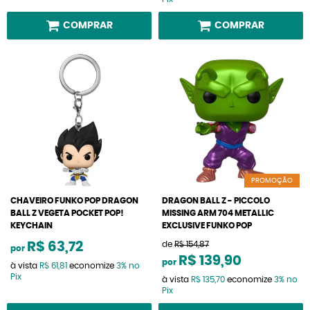
COMPRAR
COMPRAR
PROMOÇÃO
CHAVEIRO FUNKO POP DRAGON
DRAGON BALL Z - PICCOLO
BALL Z VEGETA POCKET POP!
MISSING ARM 704 METALLIC
KEYCHAIN
EXCLUSIVE FUNKO POP
R$ 63,72
de
R$ 154,87
por
R$ 139,90
por
à vista
R$ 61,81
economize
3%
no
Pix
à vista
R$ 135,70
economize
3%
no
Pix