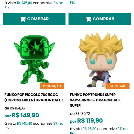
Pix
à vista
R$ 145,40
economize
3%
no
Pix
COMPRAR
COMPRAR
PROMOÇÃO
PROMOÇÃO
FUNKO POP PICCOLO 760 ECCC
FUNKO POP TRUNKS SUPER
(CHROME GREEN) DRAGON BALL Z
SAIYAJIN 318 - DRAGON BALL
SUPER
de
R$ 164,05
de
R$ 136,72
R$ 149,90
por
R$ 119,90
por
à vista
R$ 145,40
economize
3%
no
Pix
à vista
R$ 116,30
economize
3%
no
Pix