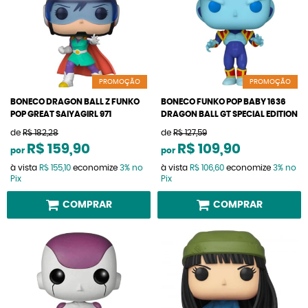
PROMOÇÃO
PROMOÇÃO
BONECO DRAGON BALL Z FUNKO
BONECO FUNKO POP BABY 1636
POP GREAT SAIYAGIRL 971
DRAGON BALL GT SPECIAL EDITION
de
R$ 182,28
de
R$ 127,59
R$ 159,90
R$ 109,90
por
por
à vista
R$ 155,10
economize
3%
no
à vista
R$ 106,60
economize
3%
no
Pix
Pix
COMPRAR
COMPRAR