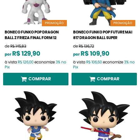
PROMOÇÃO
PROMOÇÃO
BONECO FUNKO POP DRAGON
BONECO FUNKO POP FUTURE MAI
BALL Z FRIEZA FINAL FORM 12
817 DRAGON BALL SUPER
de
R$ 145,83
de
R$ 136,72
R$ 129,90
R$ 109,90
por
por
à vista
R$ 126,00
economize
3%
no
à vista
R$ 106,60
economize
3%
no
Pix
Pix
COMPRAR
COMPRAR