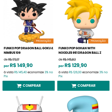
PROMOÇÃO
PROMOÇÃO
FUNKO POP DRAGON BALL GOKU &
FUNKO POP GOHAN WITH
NIMBUS 109
NOODLES 951 DRAGON BALL Z
de
R$ 173,17
de
R$ 145,83
R$ 149,90
R$ 129,90
por
por
à vista
R$ 145,40
economize
3%
no
à vista
R$ 126,00
economize
3%
no
Pix
Pix
COMPRAR
COMPRAR