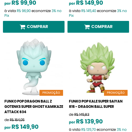
R$ 99,90
R$ 149,90
por
por
à vista
R$ 96,90
economize
3%
no
à vista
R$ 145,40
economize
3%
no
Pix
Pix
COMPRAR
COMPRAR
PROMOÇÃO
PROMOÇÃO
FUNKO POP DRAGON BALL Z
FUNKO POP KALE SUPER SAIYAN
GOTENKS SUPER GHOST KAMIKAZE
815 - DRAGON BALL SUPER
ATTACK 634
de
R$ 145,83
de
R$ 164,05
R$ 139,90
por
R$ 149,90
por
à vista
R$ 135,70
economize
3%
no