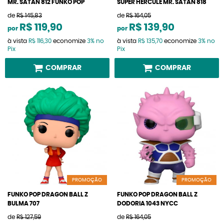
MR. SATAN 812 FUNKO POP
SUPER HERCULE MR. SATAN 818
de
R$ 145,83
de
R$ 164,05
R$ 119,90
R$ 139,90
por
por
à vista
R$ 116,30
economize
3%
no
à vista
R$ 135,70
economize
3%
no
Pix
Pix
COMPRAR
COMPRAR
PROMOÇÃO
PROMOÇÃO
FUNKO POP DRAGON BALL Z
FUNKO POP DRAGON BALL Z
BULMA 707
DODORIA 1043 NYCC
de
R$ 127,59
de
R$ 164,05