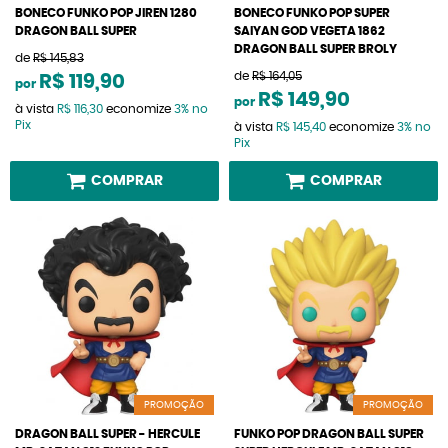
BONECO FUNKO POP JIREN 1280
BONECO FUNKO POP SUPER
DRAGON BALL SUPER
SAIYAN GOD VEGETA 1862
DRAGON BALL SUPER BROLY
de
R$ 145,83
de
R$ 164,05
R$ 119,90
por
R$ 149,90
por
à vista
R$ 116,30
economize
3%
no
Pix
à vista
R$ 145,40
economize
3%
no
Pix
COMPRAR
COMPRAR
PROMOÇÃO
PROMOÇÃO
DRAGON BALL SUPER - HERCULE
FUNKO POP DRAGON BALL SUPER