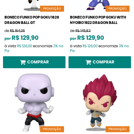
PROMOÇÃO
PROMOÇÃO
BONECO FUNKO POP GOKU 1626
BONECO FUNKO POP GOKU WITH
DRAGON BALL GT
NYOIBO 1922 DRAGON BALL
de
R$ 164,05
de
R$ 145,83
R$ 129,90
R$ 129,90
por
por
à vista
R$ 126,00
economize
3%
no
à vista
R$ 126,00
economize
3%
no
Pix
Pix
COMPRAR
COMPRAR
PROMOÇÃO
PROMOÇÃO