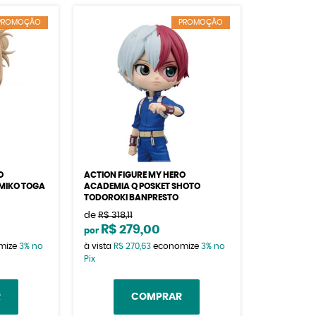
PROMOÇÃO
PROMOÇÃO
O
ACTION FIGURE MY HERO
IMIKO TOGA
ACADEMIA Q POSKET SHOTO
TODOROKI BANPRESTO
de
R$ 318,11
R$ 279,00
por
mize
3%
no
à vista
R$ 270,63
economize
3%
no
Pix
R
COMPRAR