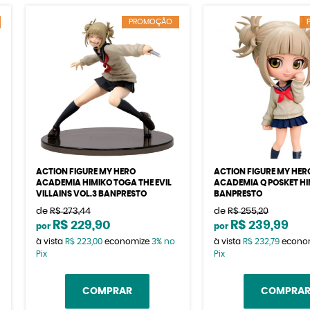
PROMOÇÃO
ACTION FIGURE MY HERO
ACTION FIGURE MY HER
ACADEMIA HIMIKO TOGA THE EVIL
ACADEMIA Q POSKET H
VILLAINS VOL.3 BANPRESTO
BANPRESTO
de
R$ 273,44
de
R$ 255,20
R$ 229,90
R$ 239,99
por
por
à vista
R$ 223,00
economize
3%
no
à vista
R$ 232,79
econo
Pix
Pix
COMPRAR
COMPRA