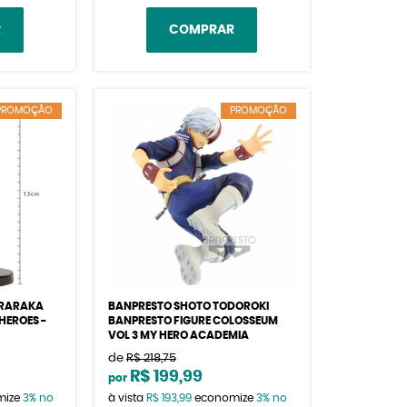
R
COMPRAR
PROMOÇÃO
PROMOÇÃO
URARAKA
BANPRESTO SHOTO TODOROKI
HEROES -
BANPRESTO FIGURE COLOSSEUM
VOL 3 MY HERO ACADEMIA
de
R$ 218,75
R$ 199,99
por
mize
3%
no
à vista
R$ 193,99
economize
3%
no