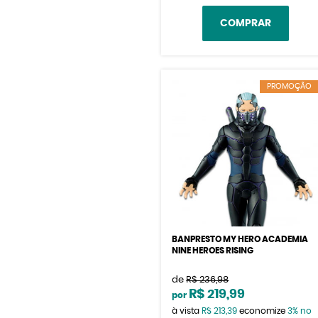
COMPRAR
PROMOÇÃO
BANPRESTO MY HERO ACADEMIA
NINE HEROES RISING
de
R$ 236,98
R$ 219,99
por
à vista
R$ 213,39
economize
3%
no