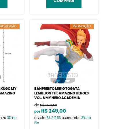
R
COMPRAR
PROMOÇÃO
PROMOÇÃO
AKUGO MY
BANPRESTO MIRIO TOGATA
 AMAZING
LEMILLION THE AMAZING HEROES
VOL. 8 MY HERO ACADEMIA
de
R$ 273,44
R$ 249,00
por
mize
3%
no
à vista
R$ 241,53
economize
3%
no
Pix