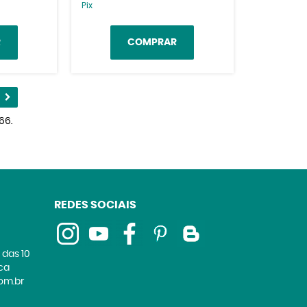
Pix
R
COMPRAR
66.
REDES SOCIAIS
 das 10
ica
om.br