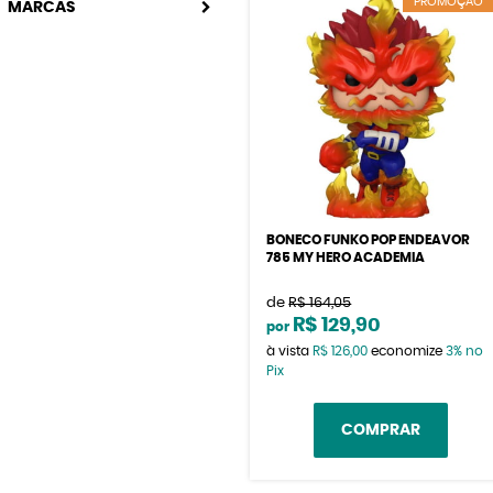
PROMOÇÃO
MARCAS
BONECO FUNKO POP ENDEAVOR
785 MY HERO ACADEMIA
de
R$ 164,05
R$ 129,90
por
à vista
R$ 126,00
economize
3%
no
Pix
COMPRAR