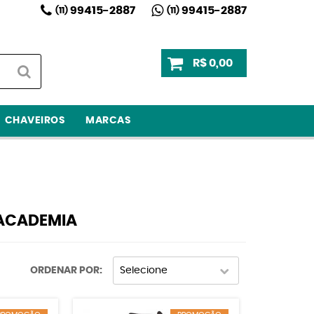
99415-2887
99415-2887
(11)
(11)
R$ 0,00
CHAVEIROS
MARCAS
 ACADEMIA
ORDENAR POR
Selecione