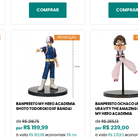
COMPRAR
COMPRA
PROMOÇÃO
BANPRESTO MY HERO ACADEMIA
BANPRESTO OCHACO 
SHOTO TODOROKI DXF BANDAI
URAVITY THE AMAZING 
MY HERO ACADEMIA
de
R$ 218,75
de
R$ 255,13
R$ 199,99
R$ 239,00
por
por
à vista
R$ 193,99
economize
3%
no
à vista
R$ 231,83
econo