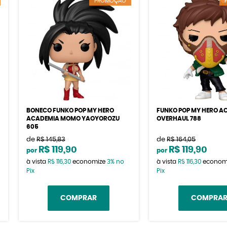
PROMOÇÃO
BONECO FUNKO POP MY HERO
FUNKO POP MY HERO A
ACADEMIA MOMO YAOYOROZU
OVERHAUL 788
605
de
R$ 145,83
de
R$ 164,05
R$ 119,90
R$ 119,90
por
por
à vista
R$ 116,30
economize
3%
no
à vista
R$ 116,30
econom
Pix
Pix
COMPRAR
COMPRA