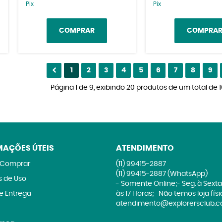
Pix
Pix
COMPRAR
COMPRA
1
2
3
4
5
6
7
8
9
Página 1 de 9, exibindo 20 produtos de um total de 1
MAÇÕES ÚTEIS
ATENDIMENTO
Comprar
(11)
99415-2887
(11)
99415-2887
(WhatsApp)
 de Uso
- Somente Online;- Seg. à Sexta
 e Entrega
às 17 Horas;- Não temos loja fís
atendimento@explorersclub.c