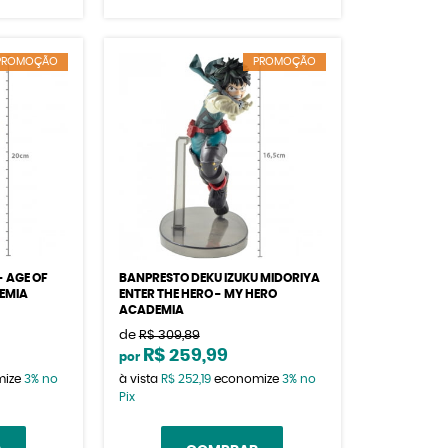
PROMOÇÃO
PROMOÇÃO
- AGE OF
BANPRESTO DEKU IZUKU MIDORIYA
EMIA
ENTER THE HERO - MY HERO
ACADEMIA
de
R$ 309,89
R$ 259,99
por
mize
3%
no
à vista
R$ 252,19
economize
3%
no
Pix