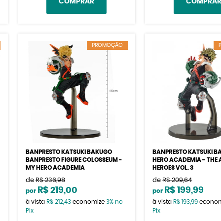
COMPRAR
COMPRA
PROMOÇÃO
BANPRESTO KATSUKI BAKUGO
BANPRESTO KATSUKI B
BANPRESTO FIGURE COLOSSEUM -
HERO ACADEMIA - THE
MY HERO ACADEMIA
HEROES VOL. 3
de
R$ 236,98
de
R$ 209,64
R$ 219,00
R$ 199,99
por
por
à vista
R$ 212,43
economize
3%
no
à vista
R$ 193,99
econo
Pix
Pix