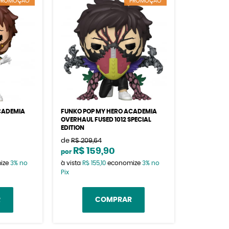
PROMOÇÃO
PROMOÇÃO
CADEMIA
FUNKO POP MY HERO ACADEMIA
OVERHAUL FUSED 1012 SPECIAL
EDITION
de
R$ 209,64
R$ 159,90
por
ize
3%
no
à vista
R$ 155,10
economize
3%
no
Pix
R
COMPRAR