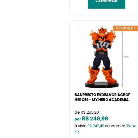
COMPRAR
PROMOÇÃO
BANPRESTO ENDEAVOR AGE OF
HEROES - MY HERO ACADEMIA
de
R$ 255,20
R$ 249,99
por
à vista
R$ 242,49
economize
3%
no
Pix