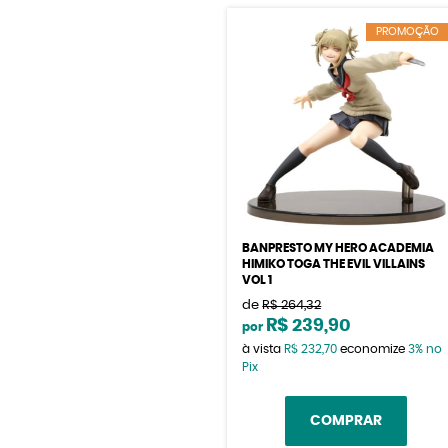
PROMOÇÃO
BANPRESTO MY HERO ACADEMIA
HIMIKO TOGA THE EVIL VILLAINS
VOL 1
de
R$ 264,32
R$ 239,90
por
à vista
R$ 232,70
economize
3%
no
Pix
COMPRAR