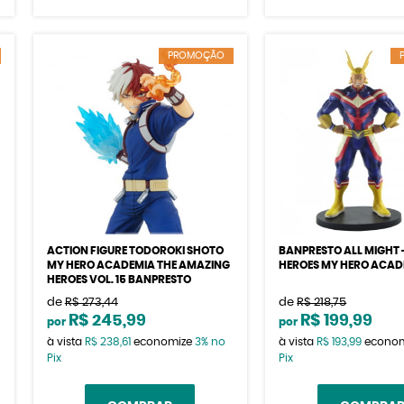
PROMOÇÃO
ACTION FIGURE TODOROKI SHOTO
BANPRESTO ALL MIGHT 
MY HERO ACADEMIA THE AMAZING
HEROES MY HERO ACAD
HEROES VOL. 15 BANPRESTO
de
R$ 273,44
de
R$ 218,75
R$ 245,99
R$ 199,99
por
por
à vista
R$ 238,61
economize
3%
no
à vista
R$ 193,99
econo
Pix
Pix