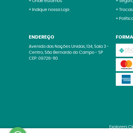
Onde estamos
Segur
Indique nossa Loja
Trocas
Polític
ENDEREÇO
FORMA
Avenida das Nações Unidas, 134, Sala 3
-
Centro, São Bernardo do Campo
-
SP
CEP: 09726-110
Explorers C