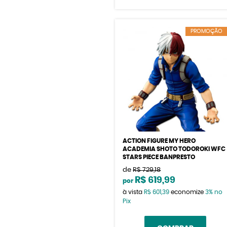
PROMOÇÃO
ACTION FIGURE MY HERO
ACADEMIA SHOTO TODOROKI WFC
STARS PIECE BANPRESTO
de
R$ 729,18
R$ 619,99
por
à vista
R$ 601,39
economize
3%
no
Pix