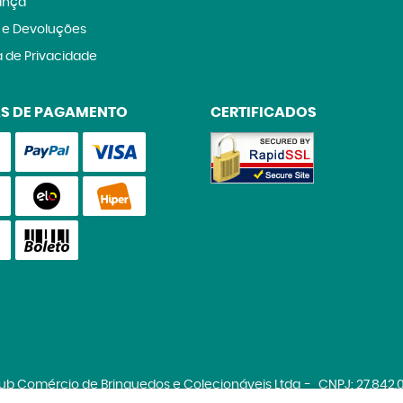
ança
 e Devoluções
a de Privacidade
S DE PAGAMENTO
CERTIFICADOS
lub Comércio de Brinquedos e Colecionáveis Ltda
CNPJ: 27.842