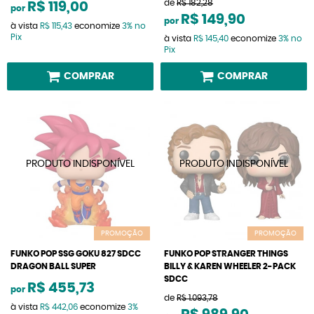
de
R$ 182,28
R$ 119,00
por
R$ 149,90
por
à vista
R$ 115,43
economize
3%
no
Pix
à vista
R$ 145,40
economize
3%
no
Pix
COMPRAR
COMPRAR
PROMOÇÃO
PROMOÇÃO
FUNKO POP SSG GOKU 827 SDCC
FUNKO POP STRANGER THINGS
DRAGON BALL SUPER
BILLY & KAREN WHEELER 2-PACK
SDCC
R$ 455,73
por
de
R$ 1.093,78
à vista
R$ 442,06
economize
3%