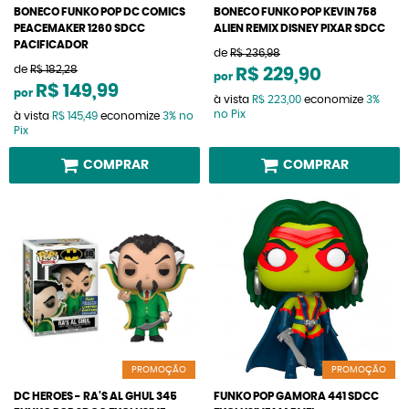
BONECO FUNKO POP DC COMICS
BONECO FUNKO POP KEVIN 758
PEACEMAKER 1260 SDCC
ALIEN REMIX DISNEY PIXAR SDCC
PACIFICADOR
de
R$ 236,98
de
R$ 182,28
R$ 229,90
por
R$ 149,99
por
à vista
R$ 223,00
economize
3%
no Pix
à vista
R$ 145,49
economize
3%
no
Pix
COMPRAR
COMPRAR
PROMOÇÃO
PROMOÇÃO
DC HEROES - RA'S AL GHUL 345
FUNKO POP GAMORA 441 SDCC