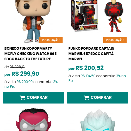
PROMOÇÃO
PROMOÇÃO
BONECO FUNKO POP MARTY
FUNKO POP DARK CAPTAIN
MCFLY CHECKING WATCH 965
MARVEL 657 SDCC CAPITÃ
SDCC BACK TO THE FUTURE
MARVEL
de
R$ 328,13
R$ 200,52
por
R$ 299,90
por
à vista
R$ 194,50
economize
3%
no
Pix
à vista
R$ 290,90
economize
3%
no Pix
COMPRAR
COMPRAR