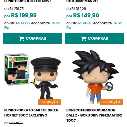
FUNKO POP SDCC EXCLUSIVE
EXCLUSIVE MARVEL
de
R$ 218,75
de
R$ 182,28
R$ 199,99
R$ 149,90
por
por
à vista
R$ 193,99
economize
3%
no
à vista
R$ 145,40
economize
3%
no
Pix
Pix
COMPRAR
COMPRAR
PROMOÇÃO
PROMOÇÃO
FUNKO POP KATO 856 THE GREEN
BONECO FUNKO POP DRAGON
HORNET SDCC EXCLUSIVO
BALL Z - GOKU DRIVING EXAM 1162
SDCC
de
R$ 136,72