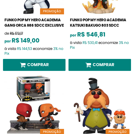
PROMOÇÃO
FUNKO POP MY HERO ACADEMIA
FUNKO POP MY HERO ACADEMIA
GANG ORCA 986 SDCC EXCLUSIVE
KATSUKI BAKUGO 803 SDCC
de
R$ 173,17
R$ 546,81
por
R$ 149,00
por
à vista
R$ 530,41
economize
3%
no
Pix
à vista
R$ 144,53
economize
3%
no
Pix
COMPRAR
COMPRAR
PROMOÇÃO
PROMOÇÃO