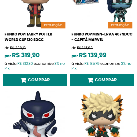
PROMOÇÃO
PROMOÇÃO
FUNKO POP HARRY POTTER
FUNKO POP MINN-ERVA 487 SDCC
WORLD CUP 120 SDCC
- CAPITÃ MARVEL
de
R$ 328,13
de
R$ 145,83
R$ 319,90
R$ 139,99
por
por
à vista
R$ 310,30
economize
3%
no
à vista
R$ 135,79
economize
3%
no
Pix
Pix
COMPRAR
COMPRAR