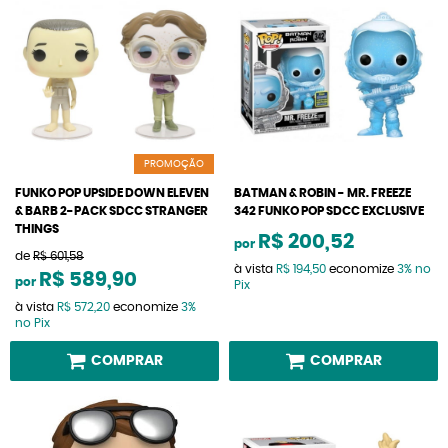
PROMOÇÃO
FUNKO POP UPSIDE DOWN ELEVEN
BATMAN & ROBIN - MR. FREEZE
& BARB 2-PACK SDCC STRANGER
342 FUNKO POP SDCC EXCLUSIVE
THINGS
R$ 200,52
por
de
R$ 601,58
à vista
R$ 194,50
economize
3%
no
R$ 589,90
por
Pix
à vista
R$ 572,20
economize
3%
no Pix
COMPRAR
COMPRAR