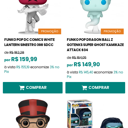
PROMOÇÃO
PROMOÇÃO
FUNKO POP DC COMICS WHITE
FUNKO POP DRAGON BALL Z
LANTERN SINESTRO 398 SDCC
GOTENKS SUPER GHOST KAMIKAZE
ATTACK 634
de
R$ 182,28
de
R$ 164,05
R$ 159,99
por
R$ 149,90
por
à vista
R$ 155,19
economize
3%
no
Pix
à vista
R$ 145,40
economize
3%
no
Pix
COMPRAR
COMPRAR