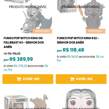
PROMOÇÃO
PROMOÇÃO
FUNKO POP WITCH KING ON
FUNKO POP WITCH KING 632 -
FELLBEAST 63 - SENHOR DOS
SENHOR DOS ANÉIS
ANÉIS
R$ 118,48
por
de
R$ 419,28
à vista
R$ 114,93
economize
3%
no
R$ 389,99
por
Pix
à vista
R$ 378,29
economize
3%
no Pix
AVISE-ME
AVISE-ME