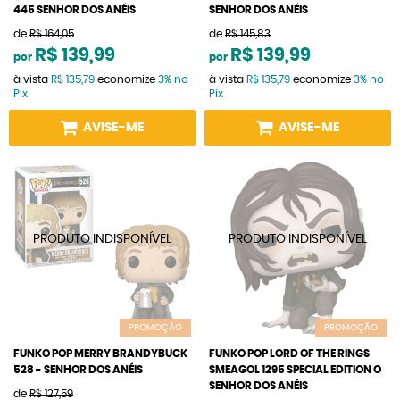
445 SENHOR DOS ANÉIS
SENHOR DOS ANÉIS
de
R$ 164,05
de
R$ 145,83
R$ 139,99
R$ 139,99
por
por
à vista
R$ 135,79
economize
3%
no
à vista
R$ 135,79
economize
3%
no
Pix
Pix
AVISE-ME
AVISE-ME
PROMOÇÃO
PROMOÇÃO
FUNKO POP MERRY BRANDYBUCK
FUNKO POP LORD OF THE RINGS
528 - SENHOR DOS ANÉIS
SMEAGOL 1295 SPECIAL EDITION O
SENHOR DOS ANÉIS
de
R$ 127,59