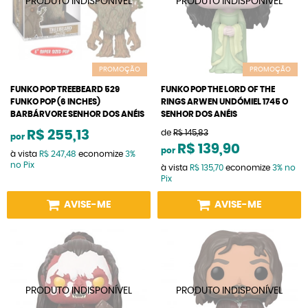
PROMOÇÃO
PROMOÇÃO
FUNKO POP TREEBEARD 529
FUNKO POP THE LORD OF THE
FUNKO POP (6 INCHES)
RINGS ARWEN UNDÓMIEL 1745 O
BARBÁRVORE SENHOR DOS ANÉIS
SENHOR DOS ANÉIS
R$ 255,13
de
R$ 145,83
por
R$ 139,90
por
à vista
R$ 247,48
economize
3%
no Pix
à vista
R$ 135,70
economize
3%
no
Pix
AVISE-ME
AVISE-ME