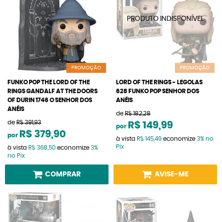
PROMOÇÃO
PROMOÇÃO
FUNKO POP THE LORD OF THE
LORD OF THE RINGS - LEGOLAS
RINGS GANDALF AT THE DOORS
628 FUNKO POP SENHOR DOS
OF DURIN 1746 O SENHOR DOS
ANÉIS
ANÉIS
de
R$ 182,28
de
R$ 391,93
R$ 149,99
por
R$ 379,90
por
à vista
R$ 145,49
economize
3%
no
Pix
à vista
R$ 368,50
economize
3%
no Pix
COMPRAR
AVISE-ME