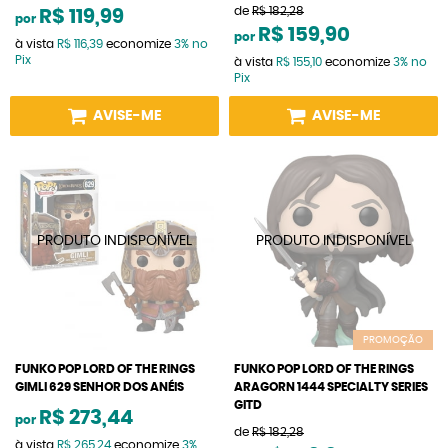
de
R$ 182,28
R$ 119,99
por
R$ 159,90
por
à vista
R$ 116,39
economize
3%
no
Pix
à vista
R$ 155,10
economize
3%
no
Pix
AVISE-ME
AVISE-ME
PROMOÇÃO
FUNKO POP LORD OF THE RINGS
FUNKO POP LORD OF THE RINGS
GIMLI 629 SENHOR DOS ANÉIS
ARAGORN 1444 SPECIALTY SERIES
GITD
R$ 273,44
por
de
R$ 182,28
à vista
R$ 265,24
economize
3%