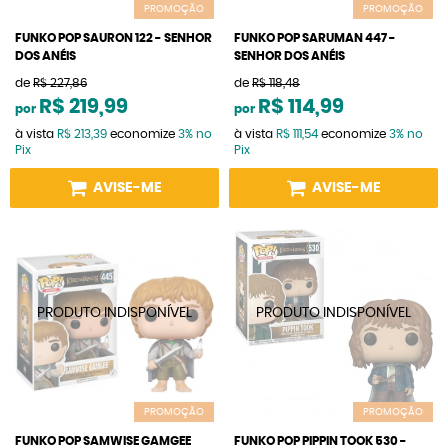
PROMOÇÃO
PROMOÇÃO
FUNKO POP SAURON 122 - SENHOR
FUNKO POP SARUMAN 447 -
DOS ANÉIS
SENHOR DOS ANÉIS
de
R$ 227,86
de
R$ 118,48
R$ 219,99
R$ 114,99
por
por
à vista
R$ 213,39
economize
3%
no
à vista
R$ 111,54
economize
3%
no
Pix
Pix
AVISE-ME
AVISE-ME
PROMOÇÃO
PROMOÇÃO
FUNKO POP SAMWISE GAMGEE
FUNKO POP PIPPIN TOOK 530 -