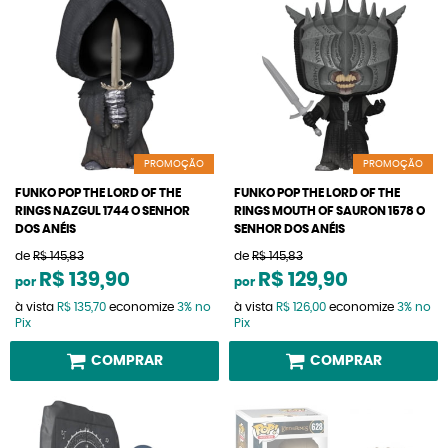
PROMOÇÃO
PROMOÇÃO
FUNKO POP THE LORD OF THE
FUNKO POP THE LORD OF THE
RINGS NAZGUL 1744 O SENHOR
RINGS MOUTH OF SAURON 1578 O
DOS ANÉIS
SENHOR DOS ANÉIS
de
R$ 145,83
de
R$ 145,83
R$ 139,90
R$ 129,90
por
por
à vista
R$ 135,70
economize
3%
no
à vista
R$ 126,00
economize
3%
no
Pix
Pix
COMPRAR
COMPRAR