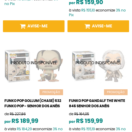
R$ 159,90
por
no Pix
à vista
R$ 155,10
economize
3%
no
Pix
AVISE-ME
AVISE-ME
PROMOÇÃO
PROMOÇÃO
FUNKO POP GOLLUM (CHASE) 532
FUNKO POP GANDALF THE WHITE
FUNKO POP - SENHOR DOS ANÉIS
845 SENHOR DOS ANÉIS
de
R$ 227,86
de
R$ 164,05
R$ 189,99
R$ 159,99
por
por
à vista
R$ 184,29
economize
3%
no
à vista
R$ 155,19
economize
3%
no