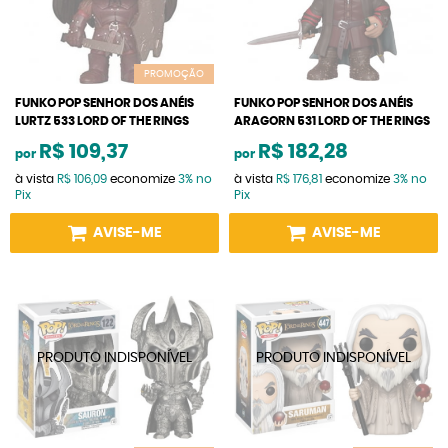
PROMOÇÃO
FUNKO POP SENHOR DOS ANÉIS
FUNKO POP SENHOR DOS ANÉIS
LURTZ 533 LORD OF THE RINGS
ARAGORN 531 LORD OF THE RINGS
R$ 109,37
R$ 182,28
por
por
à vista
R$ 106,09
economize
3%
no
à vista
R$ 176,81
economize
3%
no
Pix
Pix
AVISE-ME
AVISE-ME