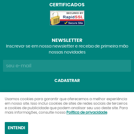
CERTIFICADOS
NEWSLETTER
Inscreva-se em nossa newsletter e receba de primeira mão
nossas novidades
CADASTRAR
Explorers Club Comércio de Brinquedos e Colecionáveis
Usamos cookies para garantir que oferecemos a melhor experiência
em nosso site. Isso inclui cookies de sites de redes sociais de terceiros
Ltda
e cookies de publicidade que podem analisar seu uso deste site. Para
CNPJ: 27.842.089/0001-90
mais informações, consulte nossa
Política de privacidade
.
ENTENDI
LOJA VIRTUAL CRIADA POR