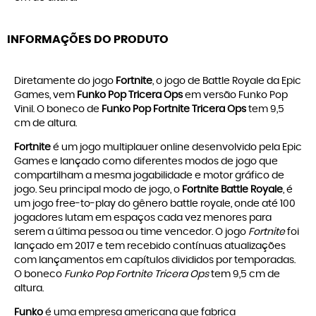
INFORMAÇÕES DO PRODUTO
Diretamente do jogo
Fortnite
, o jogo de Battle Royale da Epic
Games, vem
Funko Pop Tricera Ops
em versão Funko Pop
Vinil. O boneco de
Funko Pop Fortnite Tricera Ops
tem 9,5
cm de altura.
Fortnite
é um jogo multiplauer online desenvolvido pela Epic
Games e lançado como diferentes modos de jogo que
compartilham a mesma jogabilidade e motor gráfico de
jogo. Seu principal modo de jogo, o
Fortnite Battle Royale
, é
um jogo free-to-play do gênero battle royale, onde até 100
jogadores lutam em espaços cada vez menores para
serem a última pessoa ou time vencedor. O jogo
Fortnite
foi
lançado em 2017 e tem recebido contínuas atualizações
com lançamentos em capítulos divididos por temporadas.
O boneco
Funko Pop Fortnite Tricera Ops
tem 9,5 cm de
altura.
Funko
é uma empresa americana que fabrica