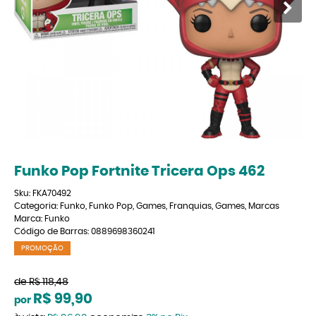
Funko Pop Fortnite Tricera Ops 462
Sku:
FKA70492
Categoria:
Funko
,
Funko Pop
,
Games
,
Franquias
,
Games
,
Marcas
Marca:
Funko
Código de Barras:
0889698360241
PROMOÇÃO
de
R$ 118,48
R$ 99,90
por