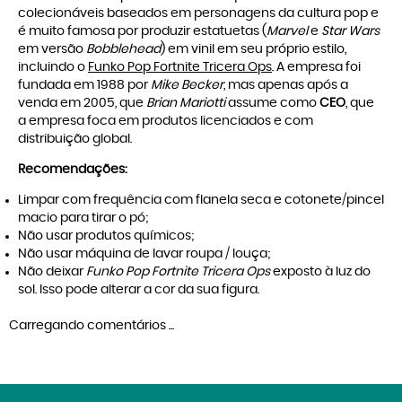
colecionáveis baseados em personagens da cultura pop e
é muito famosa por produzir estatuetas (
Marvel
e
Star Wars
em versão
Bobblehead
) em vinil em seu próprio estilo,
incluindo o
Funko Pop Fortnite Tricera Ops
. A empresa foi
fundada em 1988 por
Mike Becker
, mas apenas após a
venda em 2005, que
Brian Mariotti
assume como
CEO
, que
a empresa foca em produtos licenciados e com
distribuição global.
Recomendações:
Limpar com frequência com flanela seca e cotonete/pincel
macio para tirar o pó;
Não usar produtos químicos;
Não usar máquina de lavar roupa / louça;
Não deixar
Funko Pop Fortnite Tricera Ops
exposto à luz do
sol. Isso pode alterar a cor da sua figura.
Carregando comentários ...