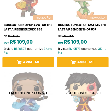
PROMOÇÃO
PROMOÇÃO
BONECO FUNKO POP AVATAR THE
BONECO FUNKO POP AVATAR THE
LAST AIRBENDER ZUKO 538
LAST AIRBENDER THOP 537
de
R$ 163,15
de
R$ 163,15
R$ 109,00
R$ 109,00
por
por
à vista
R$ 105,73
economize
3%
no
à vista
R$ 105,73
economize
3%
no
Pix
Pix
AVISE-ME
AVISE-ME