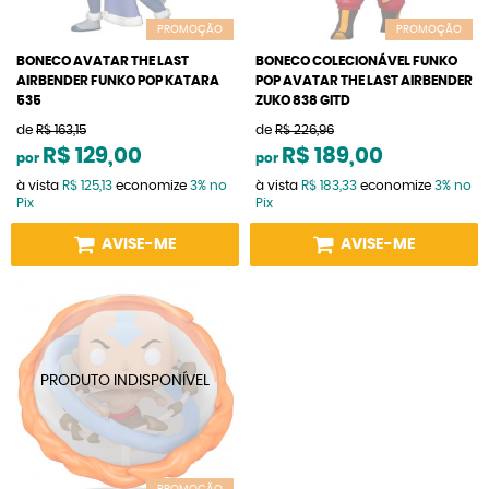
PROMOÇÃO
PROMOÇÃO
BONECO AVATAR THE LAST
BONECO COLECIONÁVEL FUNKO
AIRBENDER FUNKO POP KATARA
POP AVATAR THE LAST AIRBENDER
535
ZUKO 838 GITD
de
R$ 163,15
de
R$ 226,96
R$ 129,00
R$ 189,00
por
por
à vista
R$ 125,13
economize
3%
no
à vista
R$ 183,33
economize
3%
no
Pix
Pix
AVISE-ME
AVISE-ME