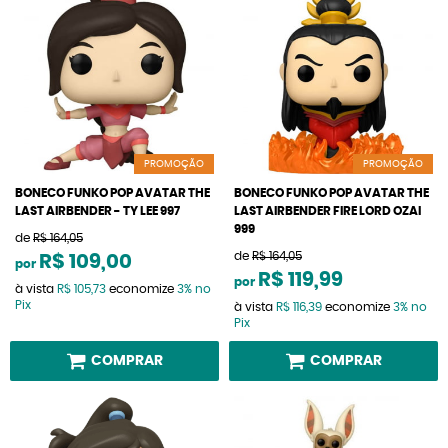
PROMOÇÃO
PROMOÇÃO
BONECO FUNKO POP AVATAR THE
BONECO FUNKO POP AVATAR THE
LAST AIRBENDER - TY LEE 997
LAST AIRBENDER FIRE LORD OZAI
999
de
R$ 164,05
de
R$ 164,05
R$ 109,00
por
R$ 119,99
por
à vista
R$ 105,73
economize
3%
no
Pix
à vista
R$ 116,39
economize
3%
no
Pix
COMPRAR
COMPRAR