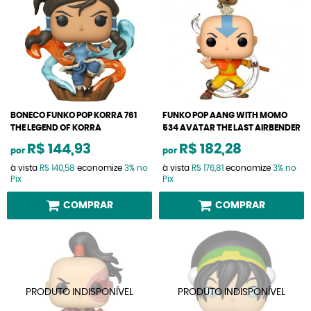
BONECO FUNKO POP KORRA 761
FUNKO POP AANG WITH MOMO
THE LEGEND OF KORRA
534 AVATAR THE LAST AIRBENDER
R$ 144,93
R$ 182,28
por
por
à vista
R$ 140,58
economize
3%
no
à vista
R$ 176,81
economize
3%
no
Pix
Pix
COMPRAR
COMPRAR