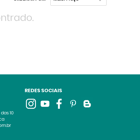
ntrado.
REDES SOCIAIS
 das 10
ica
om.br