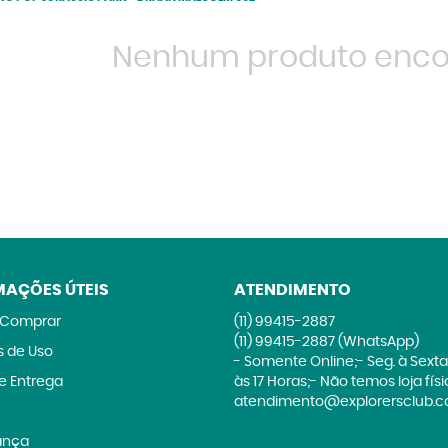
Nenhum produto enco
MAÇÕES ÚTEIS
ATENDIMENTO
Comprar
(11)
99415-2887
(11)
99415-2887
(WhatsApp)
 de Uso
- Somente Online;- Seg. à Sexta
 e Entrega
às 17 Horas;- Não temos loja fís
atendimento@explorersclub.c
ança