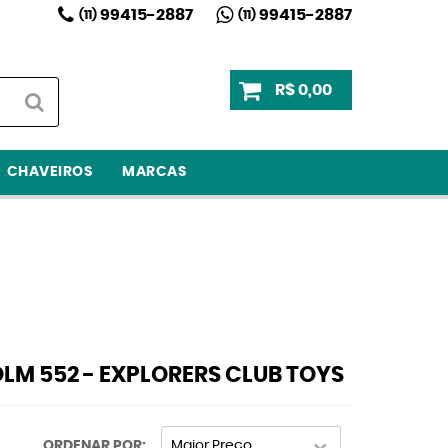
99415-2887
99415-2887
(11)
(11)
R$ 0,00
CHAVEIROS
MARCAS
LM 552 - EXPLORERS CLUB TOYS
ORDENAR POR
Maior Preço