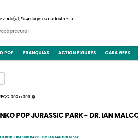
-vindo(a),
Faça login
ou
cadastre-se
O POP
FRANQUIAS
ACTION FIGURES
CASA GEEK
RECO: 300 a 399
KO POP JURASSIC PARK - DR. IAN MALCO
O POP JURASSIC PARK - DR. IAN MALCOLM 552