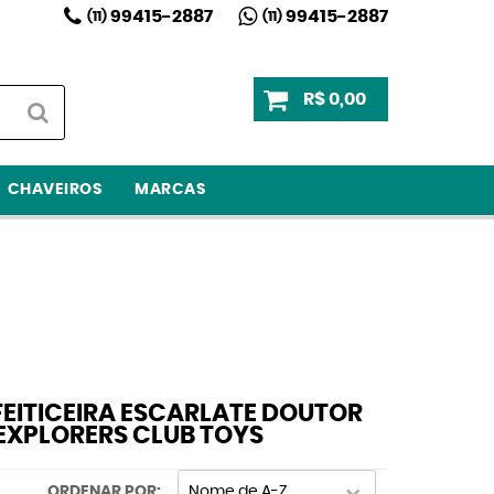
99415-2887
99415-2887
(11)
(11)
R$ 0,00
CHAVEIROS
MARCAS
EITICEIRA ESCARLATE DOUTOR
EXPLORERS CLUB TOYS
ORDENAR POR
Nome de A-Z