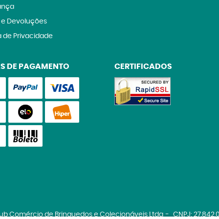
ança
 e Devoluções
a de Privacidade
S DE PAGAMENTO
CERTIFICADOS
lub Comércio de Brinquedos e Colecionáveis Ltda
CNPJ: 27.842