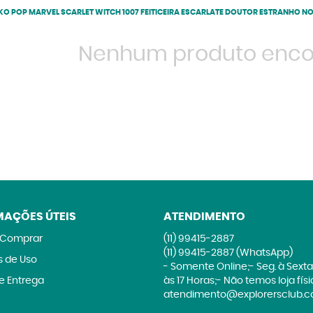
O POP MARVEL SCARLET WITCH 1007 FEITICEIRA ESCARLATE DOUTOR ESTRANHO N
Nenhum produto enco
MAÇÕES ÚTEIS
ATENDIMENTO
Comprar
(11)
99415-2887
(11)
99415-2887
(WhatsApp)
 de Uso
- Somente Online;- Seg. à Sexta
 e Entrega
às 17 Horas;- Não temos loja fís
atendimento@explorersclub.c