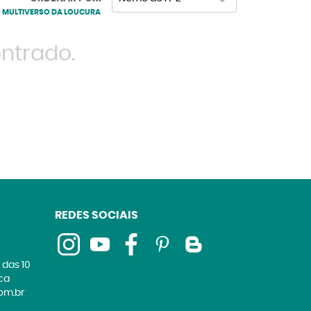
O MULTIVERSO DA LOUCURA
ntrado.
REDES SOCIAIS
 das 10
ica
om.br