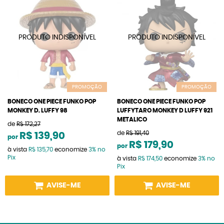
PROMOÇÃO
PROMOÇÃO
BONECO ONE PIECE FUNKO POP
BONECO ONE PIECE FUNKO POP
MONKEY D. LUFFY 98
LUFFYTARO MONKEY D LUFFY 921
METALICO
de
R$ 172,27
de
R$ 191,40
R$ 139,90
por
R$ 179,90
por
à vista
R$ 135,70
economize
3%
no
Pix
à vista
R$ 174,50
economize
3%
no
Pix
AVISE-ME
AVISE-ME