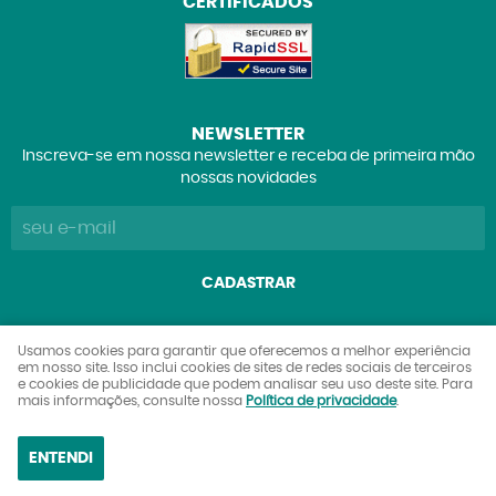
CERTIFICADOS
NEWSLETTER
Inscreva-se em nossa newsletter e receba de primeira mão
nossas novidades
CADASTRAR
Explorers Club Comércio de Brinquedos e Colecionáveis
Usamos cookies para garantir que oferecemos a melhor experiência
em nosso site. Isso inclui cookies de sites de redes sociais de terceiros
Ltda
e cookies de publicidade que podem analisar seu uso deste site. Para
CNPJ: 27.842.089/0001-90
mais informações, consulte nossa
Política de privacidade
.
ENTENDI
LOJA VIRTUAL CRIADA POR