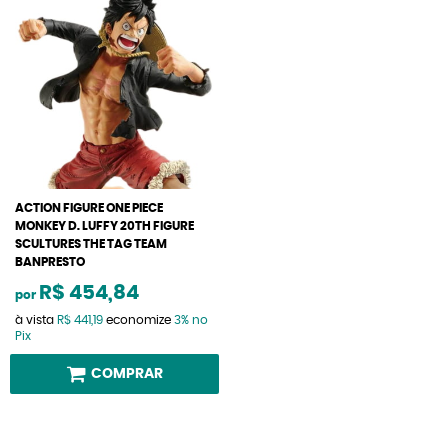
ACTION FIGURE ONE PIECE
MONKEY D. LUFFY 20TH FIGURE
SCULTURES THE TAG TEAM
BANPRESTO
R$ 454,84
por
à vista
R$ 441,19
economize
3%
no
Pix
COMPRAR