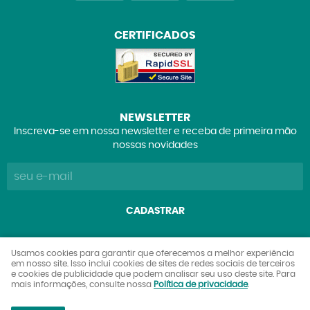
CERTIFICADOS
NEWSLETTER
Inscreva-se em nossa newsletter e receba de primeira mão
nossas novidades
CADASTRAR
Explorers Club Comércio de Brinquedos e Colecionáveis
Usamos cookies para garantir que oferecemos a melhor experiência
em nosso site. Isso inclui cookies de sites de redes sociais de terceiros
Ltda
e cookies de publicidade que podem analisar seu uso deste site. Para
CNPJ: 27.842.089/0001-90
mais informações, consulte nossa
Política de privacidade
.