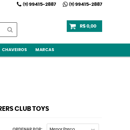
99415-2887
99415-2887
(11)
(11)
R$ 0,00
CHAVEIROS
MARCAS
RERS CLUB TOYS
ORDENAR POR
Menor Preço