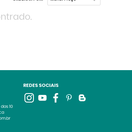
ntrado.
REDES SOCIAIS
 das 10
ica
om.br