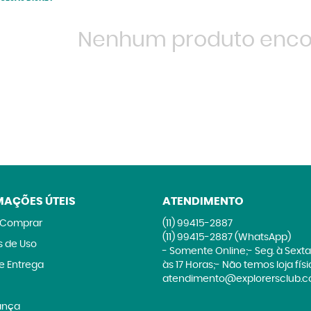
Nenhum produto enco
MAÇÕES ÚTEIS
ATENDIMENTO
Comprar
(11)
99415-2887
(11)
99415-2887
(WhatsApp)
 de Uso
- Somente Online;- Seg. à Sexta
 e Entrega
às 17 Horas;- Não temos loja fís
atendimento@explorersclub.c
ança