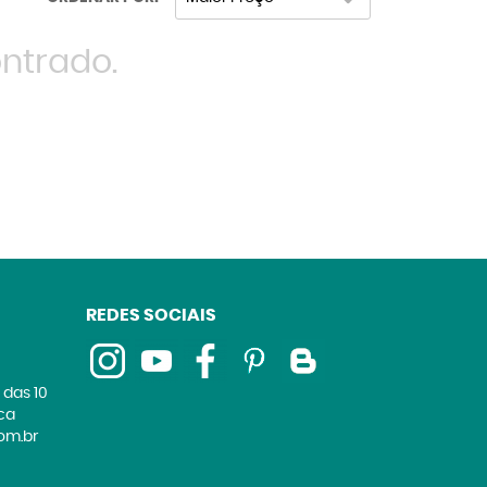
ntrado.
REDES SOCIAIS
 das 10
ica
om.br