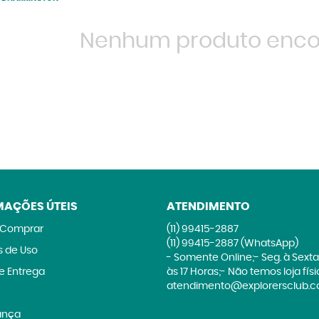
Nenhum produto enco
MAÇÕES ÚTEIS
ATENDIMENTO
Comprar
(11)
99415-2887
(11)
99415-2887
(WhatsApp)
 de Uso
- Somente Online;- Seg. à Sexta
 e Entrega
às 17 Horas;- Não temos loja fís
atendimento@explorersclub.c
ança