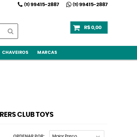
99415-2887
99415-2887
(11)
(11)
R$ 0,00
CHAVEIROS
MARCAS
RERS CLUB TOYS
ORDENAR POR
Maior Preço