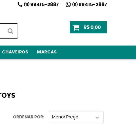
99415-2887
99415-2887
(11)
(11)
R$ 0,00
CHAVEIROS
MARCAS
 TOYS
ORDENAR POR
Menor Preço