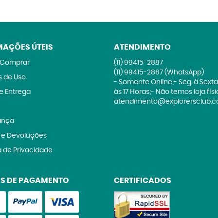
MAÇÕES ÚTEIS
ATENDIMENTO
Comprar
(11)
99415-2887
(11)
99415-2887
(WhatsApp)
 de Uso
- Somente Online;- Seg. à Sexta
 e Entrega
às 17 Horas;- Não temos loja fís
atendimento@explorersclub.c
ança
 e Devoluções
a de Privacidade
S DE PAGAMENTO
CERTIFICADOS