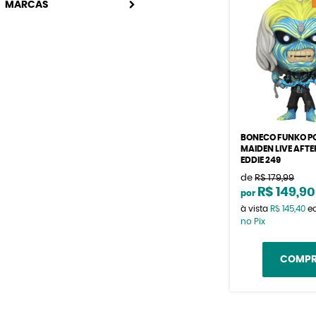
MARCAS
BONECO FUNKO PO
MAIDEN LIVE AFT
EDDIE 249
de
R$ 179,99
R$ 149,90
por
à vista
R$ 145,40
e
no Pix
COMP