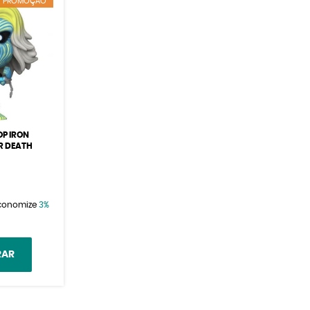
PROMOÇÃO
P IRON
ER DEATH
conomize
3%
RAR