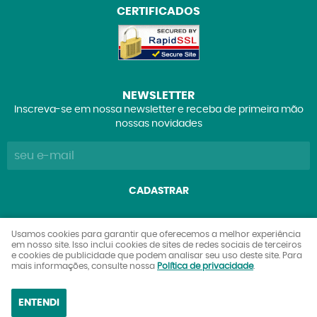
CERTIFICADOS
NEWSLETTER
Inscreva-se em nossa newsletter e receba de primeira mão
nossas novidades
CADASTRAR
Explorers Club Comércio de Brinquedos e Colecionáveis
Usamos cookies para garantir que oferecemos a melhor experiência
em nosso site. Isso inclui cookies de sites de redes sociais de terceiros
Ltda
e cookies de publicidade que podem analisar seu uso deste site. Para
CNPJ: 27.842.089/0001-90
mais informações, consulte nossa
Política de privacidade
.
ENTENDI
LOJA VIRTUAL CRIADA POR