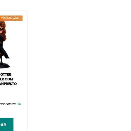
PROMOÇÃO
POTTER
ER COM
ANPRESTO
9
conomize
3%
RAR