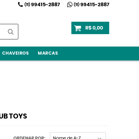
99415-2887
99415-2887
(11)
(11)
R$ 0,00
CHAVEIROS
MARCAS
UB TOYS
ORDENAR POR
Nome de A-Z