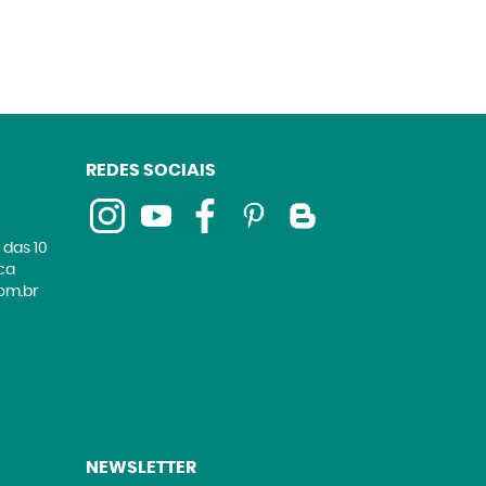
REDES SOCIAIS
 das 10
ica
om.br
NEWSLETTER