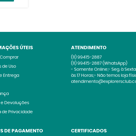
MAÇÕES ÚTEIS
ATENDIMENTO
Comprar
(11)
99415-2887
(11)
99415-2887
(WhatsApp)
 de Uso
- Somente Online;- Seg. à Sexta
 e Entrega
às 17 Horas;- Não temos loja fís
atendimento@explorersclub.c
ança
 e Devoluções
a de Privacidade
S DE PAGAMENTO
CERTIFICADOS