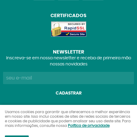
CERTIFICADOS
NEWSLETTER
Inscreva-se em nossa newsletter e receba de primeira mão
nossas novidades
CADASTRAR
Explorers Club Comércio de Brinquedos e Colecionáveis
Usamos cookies para garantir que oferecemos a melhor experiência
em nosso site. Isso inclui cookies de sites de redes sociais de terceiros
Ltda
e cookies de publicidade que podem analisar seu uso deste site. Para
CNPJ: 27.842.089/0001-90
mais informações, consulte nossa
Política de privacidade
.