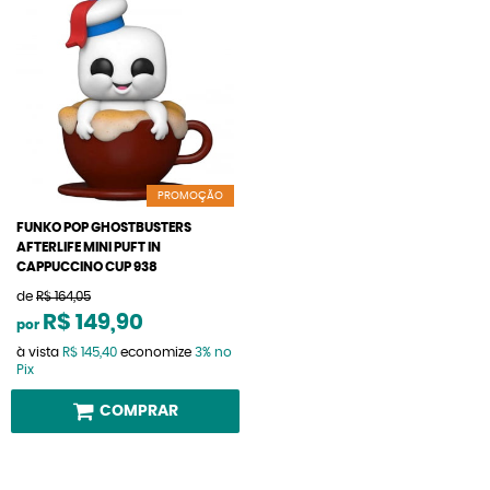
PROMOÇÃO
FUNKO POP GHOSTBUSTERS
AFTERLIFE MINI PUFT IN
CAPPUCCINO CUP 938
de
R$ 164,05
R$ 149,90
por
à vista
R$ 145,40
economize
3%
no
Pix
COMPRAR