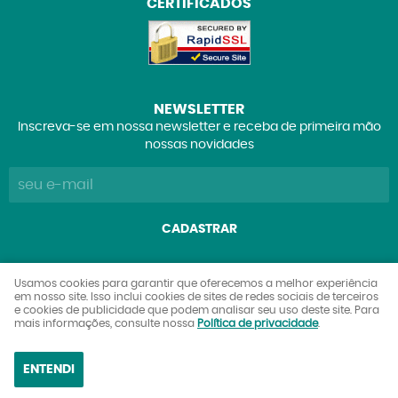
CERTIFICADOS
NEWSLETTER
Inscreva-se em nossa newsletter e receba de primeira mão
nossas novidades
CADASTRAR
Explorers Club Comércio de Brinquedos e Colecionáveis
Usamos cookies para garantir que oferecemos a melhor experiência
em nosso site. Isso inclui cookies de sites de redes sociais de terceiros
Ltda
e cookies de publicidade que podem analisar seu uso deste site. Para
CNPJ: 27.842.089/0001-90
mais informações, consulte nossa
Política de privacidade
.
ENTENDI
LOJA VIRTUAL CRIADA POR