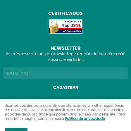
CERTIFICADOS
NEWSLETTER
Inscreva-se em nossa newsletter e receba de primeira mão
nossas novidades
CADASTRAR
Explorers Club Comércio de Brinquedos e Colecionáveis
Usamos cookies para garantir que oferecemos a melhor experiência
em nosso site. Isso inclui cookies de sites de redes sociais de terceiros
Ltda
e cookies de publicidade que podem analisar seu uso deste site. Para
CNPJ: 27.842.089/0001-90
mais informações, consulte nossa
Política de privacidade
.