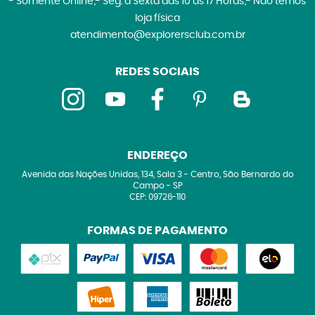
- Somente Online;- Seg. à Sexta das 10 às 17 Horas;- Não temos
loja física
atendimento@explorersclub.com.br
REDES SOCIAIS
ENDEREÇO
Avenida das Nações Unidas, 134, Sala 3
-
Centro, São Bernardo do
Campo
-
SP
CEP: 09726-110
FORMAS DE PAGAMENTO