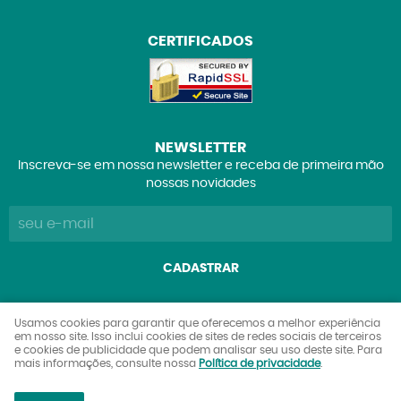
CERTIFICADOS
NEWSLETTER
Inscreva-se em nossa newsletter e receba de primeira mão
nossas novidades
CADASTRAR
Explorers Club Comércio de Brinquedos e Colecionáveis
Usamos cookies para garantir que oferecemos a melhor experiência
em nosso site. Isso inclui cookies de sites de redes sociais de terceiros
Ltda
e cookies de publicidade que podem analisar seu uso deste site. Para
CNPJ: 27.842.089/0001-90
mais informações, consulte nossa
Política de privacidade
.