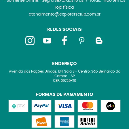
- Somente Online;- Seg. à Sexta das 10 às 17 Horas;- Não temos
loja física
atendimento@explorersclub.com.br
REDES SOCIAIS
ENDEREÇO
Avenida das Nações Unidas, 134, Sala 3
-
Centro, São Bernardo do
Campo
-
SP
CEP: 09726-110
FORMAS DE PAGAMENTO