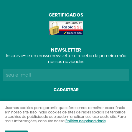
CERTIFICADOS
NEWSLETTER
Inscreva-se em nossa newsletter e receba de primeira mão
nossas novidades
CADASTRAR
Explorers Club Comércio de Brinquedos e Colecionáveis
Usamos cookies para garantir que oferecemos a melhor experiência
em nosso site. Isso inclui cookies de sites de redes sociais de terceiros
Ltda
e cookies de publicidade que podem analisar seu uso deste site. Para
CNPJ: 27.842.089/0001-90
mais informações, consulte nossa
Política de privacidade
.