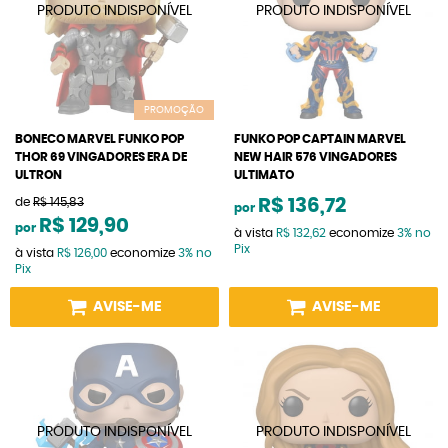
PROMOÇÃO
BONECO MARVEL FUNKO POP
FUNKO POP CAPTAIN MARVEL
THOR 69 VINGADORES ERA DE
NEW HAIR 576 VINGADORES
ULTRON
ULTIMATO
de
R$ 145,83
R$ 136,72
por
R$ 129,90
por
à vista
R$ 132,62
economize
3%
no
Pix
à vista
R$ 126,00
economize
3%
no
Pix
AVISE-ME
AVISE-ME