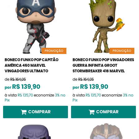
PROMOÇÃO
PROMOÇÃO
BONECO FUNKO POP CAPITÃO
BONECO FUNKO POP VINGADORES
AMÉRICA 450 MARVEL
GUERRA INFINITA GROOT
VINGADORES ULTIMATO
STORMBREAKER 416 MARVEL
de
R$ 164,05
de
R$ 164,05
R$ 139,90
R$ 139,90
por
por
à vista
R$ 135,70
economize
3%
no
à vista
R$ 135,70
economize
3%
no
Pix
Pix
COMPRAR
COMPRAR