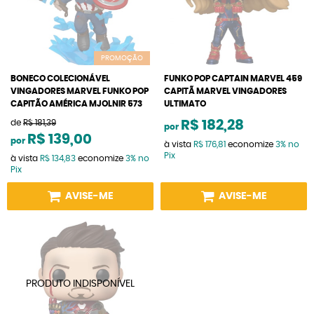
PROMOÇÃO
BONECO COLECIONÁVEL
FUNKO POP CAPTAIN MARVEL 459
VINGADORES MARVEL FUNKO POP
CAPITÃ MARVEL VINGADORES
CAPITÃO AMÉRICA MJOLNIR 573
ULTIMATO
de
R$ 181,39
R$ 182,28
por
R$ 139,00
por
à vista
R$ 176,81
economize
3%
no
Pix
à vista
R$ 134,83
economize
3%
no
Pix
AVISE-ME
AVISE-ME