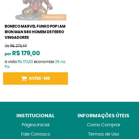
PROMOÇÃO
BONECO MARVEL FUNKO POP I AM
IRON MAN 580 HOMEM DE FERRO
VINGADORES
de
R$ 273,44
R$ 179,00
por
à vista
R$ 173,63
economize
3%
no
Pix
AVISE-ME
INSTITUCIONAL
INFORMAÇÕES ÚTEIS
Página Inicial
Como Comprar
Fale Conosco
Termos de Uso