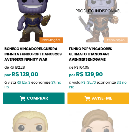
PROMOÇÃO
PROMOÇÃO
BONECO VINGADORES GUERRA
FUNKO POP VINGADORES
INFINITA FUNKO POP THANOS 289
ULTIMATO THANOS 453
AVENGERS INFINITY WAR
AVENGERS ENDGAME
de
R$ 182,28
de
R$ 164,05
R$ 129,00
R$ 139,90
por
por
à vista
R$ 125,13
economize
3%
no
à vista
R$ 135,70
economize
3%
no
Pix
Pix
COMPRAR
AVISE-ME