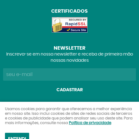
CERTIFICADOS
NEWSLETTER
Inscreva-se em nossa newsletter e receba de primeira mão
nossas novidades
CADASTRAR
Explorers Club Comércio de Brinquedos e Colecionáveis
Usamos cookies para garantir que oferecemos a melhor experiência
em nosso site. Isso inclui cookies de sites de redes sociais de terceiros
Ltda
e cookies de publicidade que podem analisar seu uso deste site. Para
CNPJ: 27.842.089/0001-90
mais informações, consulte nossa
Política de privacidade
.