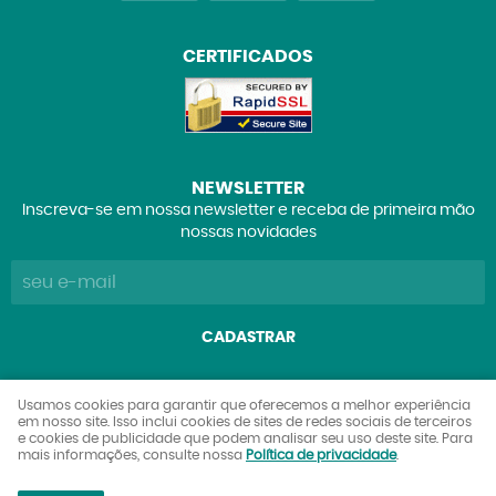
CERTIFICADOS
NEWSLETTER
Inscreva-se em nossa newsletter e receba de primeira mão
nossas novidades
CADASTRAR
Explorers Club Comércio de Brinquedos e Colecionáveis
Usamos cookies para garantir que oferecemos a melhor experiência
em nosso site. Isso inclui cookies de sites de redes sociais de terceiros
Ltda
e cookies de publicidade que podem analisar seu uso deste site. Para
CNPJ: 27.842.089/0001-90
mais informações, consulte nossa
Política de privacidade
.