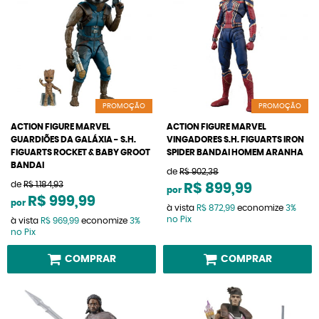
PROMOÇÃO
PROMOÇÃO
ACTION FIGURE MARVEL
ACTION FIGURE MARVEL
GUARDIÕES DA GALÁXIA - S.H.
VINGADORES S.H. FIGUARTS IRON
FIGUARTS ROCKET & BABY GROOT
SPIDER BANDAI HOMEM ARANHA
BANDAI
de
R$ 902,38
de
R$ 1.184,93
R$ 899,99
por
R$ 999,99
por
à vista
R$ 872,99
economize
3%
no Pix
à vista
R$ 969,99
economize
3%
no Pix
COMPRAR
COMPRAR