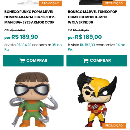
PROMOÇÃO
PROMOÇÃO
BONECO FUNKO POP MARVEL
BONECO MARVEL FUNKO POP
HOMEM ARANHA 1067 SPIDER-
COMIC COVERS X-MEN
MAN BUG-EYES ARMOR CCXP
WOLVERINE 06
de
R$ 209,64
de
R$ 226,96
R$ 189,90
R$ 189,00
por
por
à vista
R$ 184,20
economize
3%
no
à vista
R$ 183,33
economize
3%
no
Pix
Pix
COMPRAR
COMPRAR
PROMOÇÃO