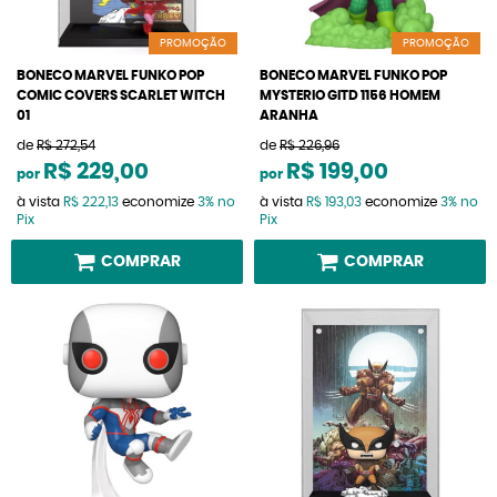
PROMOÇÃO
PROMOÇÃO
BONECO MARVEL FUNKO POP
BONECO MARVEL FUNKO POP
COMIC COVERS SCARLET WITCH
MYSTERIO GITD 1156 HOMEM
01
ARANHA
de
R$ 272,54
de
R$ 226,96
R$ 229,00
R$ 199,00
por
por
à vista
R$ 222,13
economize
3%
no
à vista
R$ 193,03
economize
3%
no
Pix
Pix
COMPRAR
COMPRAR