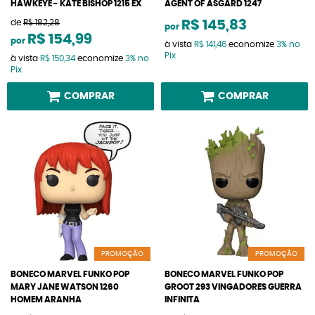
HAWKEYE - KATE BISHOP 1215 EX
AGENT OF ASGARD 1247
de
R$ 182,28
R$ 145,83
por
R$ 154,99
por
à vista
R$ 141,46
economize
3%
no
Pix
à vista
R$ 150,34
economize
3%
no
Pix
COMPRAR
COMPRAR
PROMOÇÃO
PROMOÇÃO
BONECO MARVEL FUNKO POP
BONECO MARVEL FUNKO POP
MARY JANE WATSON 1260
GROOT 293 VINGADORES GUERRA
HOMEM ARANHA
INFINITA