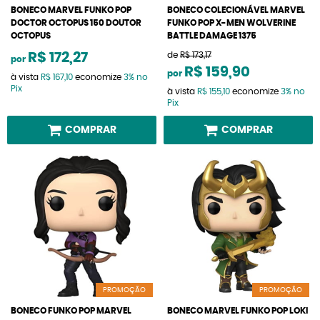
BONECO MARVEL FUNKO POP
BONECO COLECIONÁVEL MARVEL
DOCTOR OCTOPUS 150 DOUTOR
FUNKO POP X-MEN WOLVERINE
OCTOPUS
BATTLE DAMAGE 1375
R$ 172,27
de
R$ 173,17
por
R$ 159,90
por
à vista
R$ 167,10
economize
3%
no
Pix
à vista
R$ 155,10
economize
3%
no
Pix
COMPRAR
COMPRAR
PROMOÇÃO
PROMOÇÃO
BONECO FUNKO POP MARVEL
BONECO MARVEL FUNKO POP LOKI