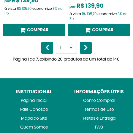
R$ 139,90
por
R$ 139,90
por
à vista
R$ 135,70
economize
3%
no
Pix
à vista
R$ 135,70
economize
3%
no
Pix
COMPRAR
COMPRAR
Página 1 de 7, exibindo 20 produtos de um total de 140.
INSTITUCIONAL
INFORMAÇÕES ÚTEIS
Página Inicial
Como Comprar
Fale Conosco
Termos de Uso
Mapa do Site
Fretes e Entrega
Quem Somos
FAQ