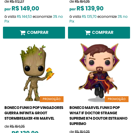
de
R$ 172,27
de
R$ 164,05
R$ 149,00
R$ 139,90
por
por
à vista
R$ 144,53
economize
3%
no
à vista
R$ 135,70
economize
3%
no
Pix
Pix
COMPRAR
COMPRAR
PROMOÇÃO
PROMOÇÃO
BONECO FUNKO POP VINGADORES
BONECO MARVEL FUNKO POP
GUERRA INFINITA GROOT
WHAT IF DOCTOR STRANGE
STORMBREAKER 416 MARVEL
SUPREME 874 DOUTOR ESTRANHO
SUPREMO
de
R$ 164,05
de
R$ 164,05