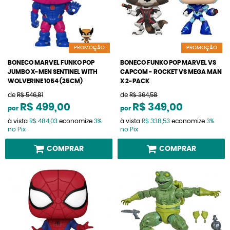
PROMOÇÃO
PROMOÇÃO
BONECO MARVEL FUNKO POP
BONECO FUNKO POP MARVEL VS
JUMBO X-MEN SENTINEL WITH
CAPCOM - ROCKET VS MEGA MAN
WOLVERINE 1054 (25CM)
X 2-PACK
de
R$ 546,81
de
R$ 364,58
R$ 499,00
R$ 349,00
por
por
à vista
R$ 484,03
economize
3%
à vista
R$ 338,53
economize
3%
no Pix
no Pix
COMPRAR
COMPRAR