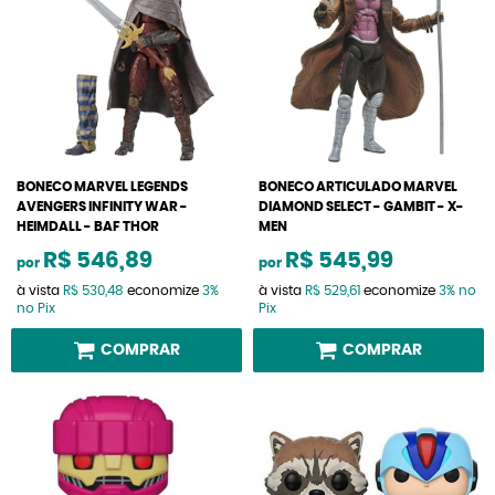
BONECO MARVEL LEGENDS
BONECO ARTICULADO MARVEL
AVENGERS INFINITY WAR -
DIAMOND SELECT - GAMBIT - X-
HEIMDALL - BAF THOR
MEN
R$ 546,89
R$ 545,99
por
por
à vista
R$ 530,48
economize
3%
à vista
R$ 529,61
economize
3%
no
no Pix
Pix
COMPRAR
COMPRAR