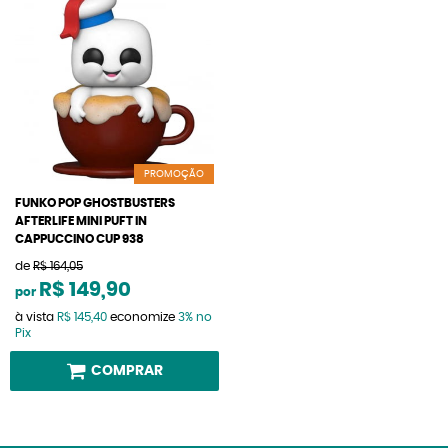
PROMOÇÃO
FUNKO POP GHOSTBUSTERS
AFTERLIFE MINI PUFT IN
CAPPUCCINO CUP 938
de
R$ 164,05
R$ 149,90
por
à vista
R$ 145,40
economize
3%
no
Pix
COMPRAR